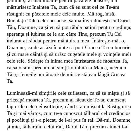
pătimit şi ai luat moarte pentru păcatele noastre, mă
mărturisesc înaintea Ta, cum că eu sunt cel ce Te-am
răstignit cu păcatele mele cele multe. Mă rog, însă,
Bunătăţii Tale celei nespuse, să mă învredniceşti cu Darul
Tău, Doamne, ca şi eu să pot răbda patimi pentru credinţa
speranţa şi iubirea ce le am către Tine, precum Tu Cel
îndurat ai răbdat pentru mântuirea mea. Întăreşte-mă, o,
Doamne, ca de astăzi înainte să port Crucea Ta cu bucurie
şi cu mare căinţă şi să urăsc cugetele mele şi voinţele mel
cele rele. Sădeşte în inima mea întristarea de moartea Ta,
ca să o simt precum au simţit-o iubita ta Maică, ucenicii
Tăi şi femeile purtătoare de mir ce stăteau lângă Crucea
Ta.
Luminează-mi simţirile cele sufleteşti, ca să se mişte şi să
priceapă moartea Ta, precum ai făcut de Te-au cunoscut
făpturile cele neînsufleţite, când s-au mişcat la Răstignirea
Ta şi mai vârtos, cum te-a cunoscut tâlharul cel credincios
şi pocăit şi ţi s-a plecat, de l-ai pus în rai. Dă-mi, Doamne
şi mie, tâlharului celui rău, Darul Tău, precum atunci l-ai