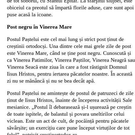
de tot soborul, cu Sfântul Epitaf. La sfârşitul slujbei, este
obiceiul ca preotul să împartă florile aduse, care sunt apoi
puse acasă la icoane.
Post negru în Vinerea Mare
Postul Paștelui este cel mai lung și strict post ținut de
creștinii ortodocși. Una dintre cele mai grele zile de post
este Vinerea Mare, când se ține post negru. Cunoscută și
ca Vinerea Patimilor, Vinerea Paștilor, Vinerea Neagră sau
Vinerea Seacă este ziua în care a fost răstignit Domnul
Iisus Hristos, pentru iertarea păcatelor noastre. În această
zi nu se mănâncă și nu se bea decât apă.
Postul Paștelui ne amintește de postul de patruzeci de zile
ținut de Iisus Hristos, înainte de începerea activității Sale
mesianice. „Postul îl debarasează și-l ușurează pe creștin
de toate ispitele, de balastul și povara uneltirilor celui
viclean. Este un act de cult, de pocăință pentru păcatele
săvârșite; un exercițiu care pune început virtuților de tot
felul”, potrivit crestinortodox.ro