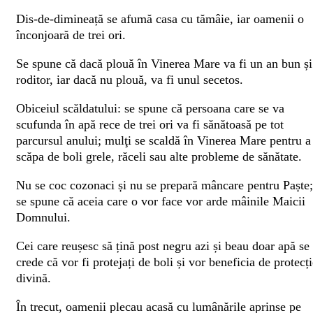
Dis-de-dimineață se afumă casa cu tămâie, iar oamenii o
înconjoară de trei ori.
Se spune că dacă plouă în Vinerea Mare va fi un an bun și
roditor, iar dacă nu plouă, va fi unul secetos.
Obiceiul scăldatului: se spune că persoana care se va
scufunda în apă rece de trei ori va fi sănătoasă pe tot
parcursul anului; mulţi se scaldă în Vinerea Mare pentru a
scăpa de boli grele, răceli sau alte probleme de sănătate.
Nu se coc cozonaci și nu se prepară mâncare pentru Paște;
se spune că aceia care o vor face vor arde mâinile Maicii
Domnului.
Cei care reușesc să țină post negru azi și beau doar apă se
crede că vor fi protejați de boli și vor beneficia de protecț
divină.
În trecut, oamenii plecau acasă cu lumânările aprinse pe