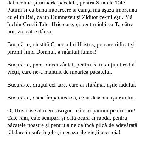
dat aceluia şi-mi iartă păcatele, pentru Sfintele Tale
Patimi şi cu bună întoarcere şi căinţă mă aşază împreună
cu el în Rai, ca un Dumnezeu şi Ziditor ce-mi eşti. Mă
închin Crucii Tale, Hristoase, şi pentru iubirea Ta către
noi, zic către dânsa:
Bucură-te, cinstită Cruce a lui Hristos, pe care ridicat şi
pironit fiind Domnul, a mântuit lumea!
Bucură-te, pom binecuvântat, pentru că tu ai ţinut rodul
vieţii, care ne-a mântuit de moartea păcatului.
Bucură-te, drugul cel tare, care ai sfărâmat uşile iadului.
Bucură-te, cheie împărătească, ce ai deschis uşa raiului.
O, Hristoase al meu răstignit, câte ai pătimit pentru noi!
Câte răni, câte scuipări şi câtă ocară ai răbdat pentru
păcatele noastre şi pentru a ne da încă pildă de adevărată
răbdare în suferinţele şi necazurile vieţii acesteia!