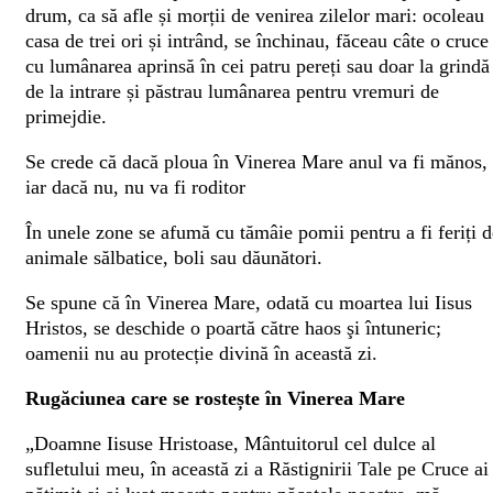
drum, ca să afle și morții de venirea zilelor mari: ocoleau
casa de trei ori și intrând, se închinau, făceau câte o cruce
cu lumânarea aprinsă în cei patru pereți sau doar la grindă
de la intrare și păstrau lumânarea pentru vremuri de
primejdie.
Se crede că dacă ploua în Vinerea Mare anul va fi mănos,
iar dacă nu, nu va fi roditor
În unele zone se afumă cu tămâie pomii pentru a fi feriți d
animale sălbatice, boli sau dăunători.
Se spune că în Vinerea Mare, odată cu moartea lui Iisus
Hristos, se deschide o poartă către haos şi întuneric;
oamenii nu au protecție divină în această zi.
Rugăciunea care se rostește în Vinerea Mare
„Doamne Iisuse Hristoase, Mântuitorul cel dulce al
sufletului meu, în această zi a Răstignirii Tale pe Cruce ai