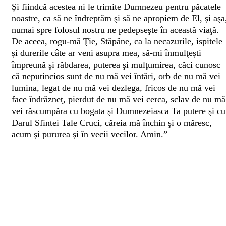
Și fiindcă acestea ni le trimite Dumnezeu pentru păcatele
noastre, ca să ne îndreptăm şi să ne apropiem de El, şi aşa
numai spre folosul nostru ne pedepseşte în această viaţă.
De aceea, rogu-mă Ţie, Stăpâne, ca la necazurile, ispitele
şi durerile câte ar veni asupra mea, să-mi înmulţeşti
împreună şi răbdarea, puterea şi mulţumirea, căci cunosc
că neputincios sunt de nu mă vei întări, orb de nu mă vei
lumina, legat de nu mă vei dezlega, fricos de nu mă vei
face îndrăzneţ, pierdut de nu mă vei cerca, sclav de nu mă
vei răscumpăra cu bogata şi Dumnezeiasca Ta putere şi cu
Darul Sfintei Tale Cruci, căreia mă închin şi o măresc,
acum şi pururea şi în vecii vecilor. Amin.”