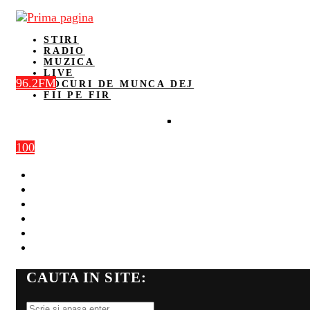
STIRI
RADIO
MUZICA
LIVE
96.2FM
LOCURI DE MUNCA DEJ
FII PE FIR
100
STIRI
RADIO
MUZICA
LIVE
LOCURI DE MUNCA DEJ
FII PE FIR
CAUTA IN SITE: