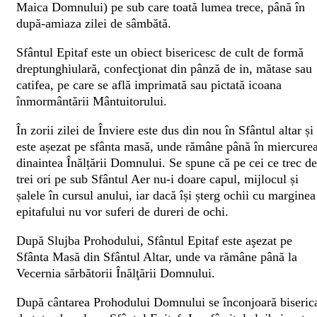
Maica Domnului) pe sub care toată lumea trece, până în
după-amiaza zilei de sâmbătă.
Sfântul Epitaf este un obiect bisericesc de cult de formă
dreptunghiulară, confecţionat din pânză de in, mătase sau
catifea, pe care se află imprimată sau pictată icoana
înmormântării Mântuitorului.
În zorii zilei de Înviere este dus din nou în Sfântul altar și
este așezat pe sfânta masă, unde rămâne până în miercure
dinaintea Înălțării Domnului. Se spune că pe cei ce trec de
trei ori pe sub Sfântul Aer nu-i doare capul, mijlocul și
șalele în cursul anului, iar dacă își șterg ochii cu marginea
epitafului nu vor suferi de dureri de ochi.
După Slujba Prohodului, Sfântul Epitaf este aşezat pe
Sfânta Masă din Sfântul Altar, unde va rămâne până la
Vecernia sărbătorii Înălţării Domnului.
După cântarea Prohodului Domnului se înconjoară biseric