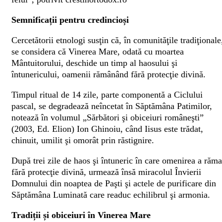
Semnificații pentru credincioși
Cercetătorii etnologi susţin că, în comunităţile tradiţionale
se considera că Vinerea Mare, odată cu moartea
Mântuitorului, deschide un timp al haosului şi
întunericului, oamenii rămânând fără protecţie divină.
Timpul ritual de 14 zile, parte componentă a Ciclului
pascal, se degradează neîncetat în Săptămâna Patimilor,
notează în volumul „Sărbători şi obiceiuri româneşti”
(2003, Ed. Elion) Ion Ghinoiu, când Iisus este trădat,
chinuit, umilit şi omorât prin răstignire.
După trei zile de haos şi întuneric în care omenirea a răma
fără protecţie divină, urmează însă miracolul Învierii
Domnului din noaptea de Paşti şi actele de purificare din
Săptămâna Luminată care readuc echilibrul şi armonia.
Tradiții și obiceiuri în Vinerea Mare