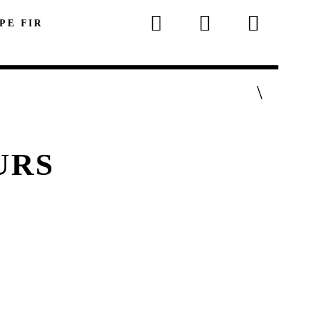
 PE FIR
URS
p