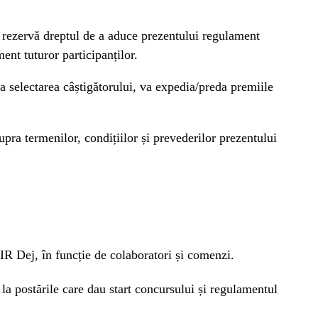
i rezervă dreptul de a aduce prezentului regulament
ent tuturor participanților.
ra selectarea câștigătorului, va expedia/preda premiile
pra termenilor, condițiilor și prevederilor prezentului
R Dej, în funcție de colaboratori și comenzi.
i la postările care dau start concursului și regulamentul