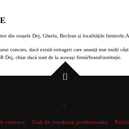
RE
or din orașele Dej, Gherla, Beclean și localitățile limitrofe.
A
nui concurs, dacă există extrageri care anunță mai mulți câștig
 Dej, chiar dacă sunt de la aceeași firmă/brand/instituție.
t concurs
Cod de conduita profesionala
Polit