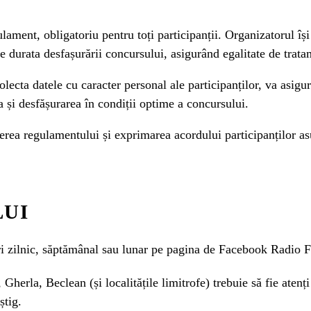
lament, obligatoriu pentru toți participanții. Organizatorul îș
e durata desfașurării concursului, asigurând egalitate de tratam
olecta datele cu caracter personal ale participanților, va asigu
 și desfășurarea în condiții optime a concursului.
erea regulamentului și exprimarea acordului participanților asu
LUI
i zilnic, săptămânal sau lunar pe pagina de Facebook Radio FI
 Gherla, Beclean (și localitățile limitrofe) trebuie să fie atenț
știg.