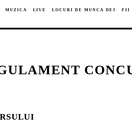
MUZICA
LIVE
LOCURI DE MUNCA DEJ
FII
GULAMENT CONC
DISTRIBUIE PAGINA PE:
CAUTA IN SITE:
Twitter
Facebook
Pinterest
Whatsap
RSULUI