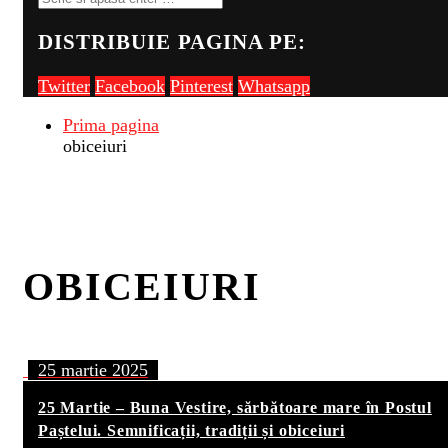
DISTRIBUIE PAGINA PE:
Twitter
Facebook
Pinterest
Whatsapp
Prima pagina
obiceiuri
OBICEIURI
25 martie 2025
25 Martie – Buna Vestire, sărbătoare mare în Postul
Paștelui. Semnificații, tradiții și obiceiuri