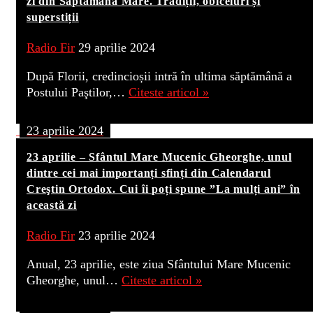
zi din Săptămâna Mare. Tradiții, obiceiuri și
superstiții
Radio Fir
29 aprilie 2024
După Florii, credincioșii intră în ultima săptămână a
Postului Paştilor,…
Citeste articol »
23 aprilie 2024
23 aprilie – Sfântul Mare Mucenic Gheorghe, unul
dintre cei mai importanți sfinți din Calendarul
Creştin Ortodox. Cui îi poți spune ”La mulți ani” în
această zi
Radio Fir
23 aprilie 2024
Anual, 23 aprilie, este ziua Sfântului Mare Mucenic
Gheorghe, unul…
Citeste articol »