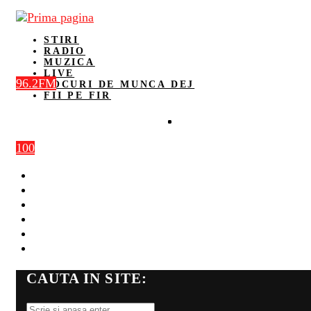
STIRI
RADIO
MUZICA
LIVE
96.2FM
LOCURI DE MUNCA DEJ
FII PE FIR
100
STIRI
RADIO
MUZICA
LIVE
LOCURI DE MUNCA DEJ
FII PE FIR
CAUTA IN SITE: