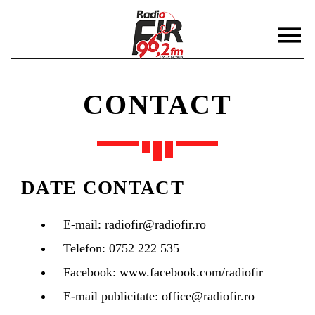
CONTACT
DISTRIBUIE PAGINA PE:
CAUTA IN SITE:
DATE CONTACT
Twitter
E-mail:
radiofir@radiofir.ro
Telefon:
0752 222 535
Facebook
Facebook:
www.facebook.com/radiofir
E-mail publicitate:
office@radiofir.ro
Pinterest