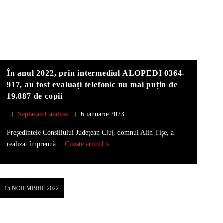
În anul 2022, prin intermediul ALOPEDI 0364-
917, au fost evaluați telefonic nu mai puțin de
19.887 de copii
Săplăcan Cătălina
6 ianuarie 2023
Președintele Consiliului Județean Cluj, domnul Alin Tișe, a
realizat împreună…
Citeste articol »
15 NOIEMBRIE 2022