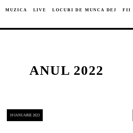
MUZICA
LIVE
LOCURI DE MUNCA DEJ
FII
ANUL 2022
DISTRIBUIE PAGINA PE:
CAUTA IN SITE:
Twitter
Facebook
Pinterest
Whatsap
19 IANUARIE 2023