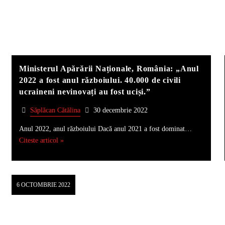
Ministerul Apărării Naționale, România: „Anul
2022 a fost anul războiului. 40.000 de civili
ucraineni nevinovați au fost uciși.”
Săplăcan Cătălina
30 decembrie 2022
Anul 2022, anul războiului Dacă anul 2021 a fost dominat…
Citeste articol »
6 OCTOMBRIE 2022