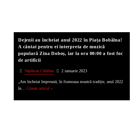
Dejenii au încheiat anul 2022 în Piața Bobâlna!
A cântat pentru ei interpreta de muzică
populară Zina Doboș, iar la ora 00:00 a fost foc
de artificii
Săplăcan Cătălina
2 ianuarie 2023
„Am încheiat împreună, în frumoasa noastră tradiție, anul 2022
în…
Citeste articol »