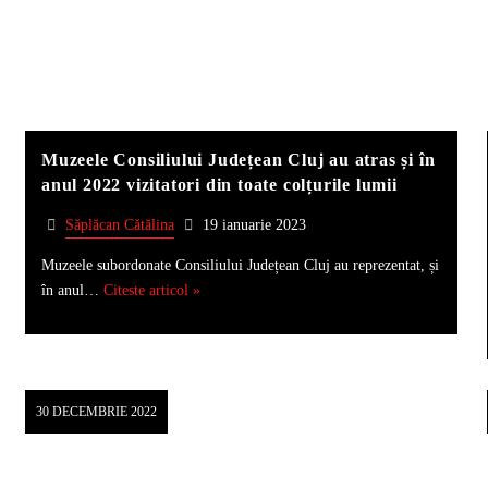
Muzeele Consiliului Județean Cluj au atras și în
anul 2022 vizitatori din toate colțurile lumii
Săplăcan Cătălina
19 ianuarie 2023
Muzeele subordonate Consiliului Județean Cluj au reprezentat, și
în anul…
Citeste articol »
30 DECEMBRIE 2022