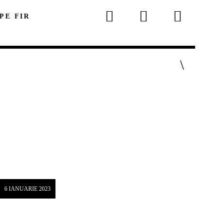
 PE FIR
p
6 IANUARIE 2023