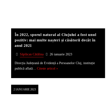
În 2022, sporul natural al Clujului a fost unul
pozitiv: mai multe nașteri și căsătorii decât în
anul 2021
Săplăcan Cătălina
26 ianuarie 2023
Direcția Județeană de Evidență a Persoanelor Cluj, instituție
publică aflată…
Citeste articol »
2 IANUARIE 2023