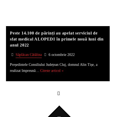
Peste 14.100 de părinți au apelat serviciul de
sfat medical ALOPEDI în primele nouă luni din
anul 2022
Săplăcan Cătălina
6 octombrie 2022
Președintele Consiliului Județean Cluj, domnul Alin Tișe, a
realizat împreună…
Citeste articol »