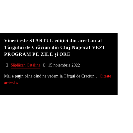
Vineri este STARTUL ediției din acest an al
Târgului de Crăciun din Cluj-Napoca! VEZI
PROGRAM PE ZILE și ORE
Săplăcan Cătălina
15 noiembrie 2022
Mai e puțin până când ne vedem la Târgul de Crăciun…
Citeste
articol »