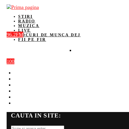
STIRI
RADIO
MUZICA
LIVE
96.2FM
LOCURI DE MUNCA DEJ
FII PE FIR
100
STIRI
RADIO
MUZICA
LIVE
LOCURI DE MUNCA DEJ
FII PE FIR
CAUTA IN SITE: