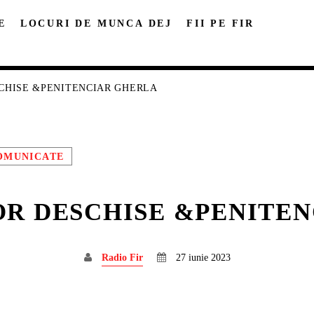
E
LOCURI DE MUNCA DEJ
FII PE FIR
SCHISE &PENITENCIAR GHERLA
OMUNICATE
DISTRIBUIE PAGINA PE:
CAUTA IN SITE:
OR DESCHISE &PENITE
Twitter
Facebook
Pinterest
Whatsa
Radio Fir
27 iunie 2023