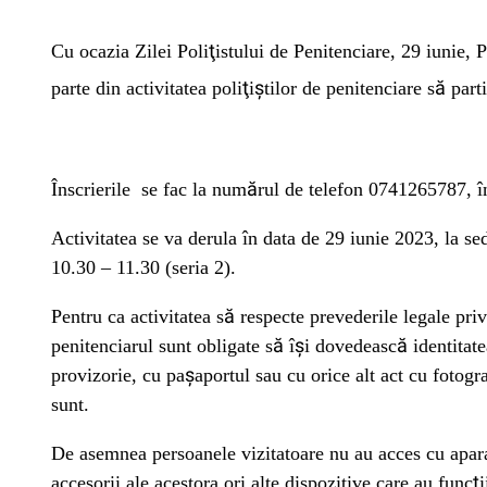
Cu ocazia Zilei Poliţistului de Penitenciare, 29 iunie, 
parte din activitatea poliţiştilor de penitenciare să par
Înscrierile se fac la numărul de telefon 0741265787, în
Activitatea se va derula în data de 29 iunie 2023, la sed
10.30 – 11.30 (seria 2).
Pentru ca activitatea să respecte prevederile legale pri
penitenciarul sunt obligate să îşi dovedească identitatea
provizorie, cu paşaportul sau cu orice alt act cu fotogra
sunt.
De asemnea persoanele vizitatoare nu au acces cu apara
accesorii ale acestora ori alte dispozitive care au funcţ