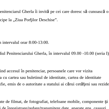
Penitenciarul Gherla îi invită pe cei care doresc să cunoască o
ticipe la „Ziua Porţilor Deschise”.
 intervalul orar 8:00-13:00.
iul Penitenciarului Gherla, în intervalul 09.00 -10.00 (seria I)
vind accesul în penitenciar, persoanele care vor vizita
 cu cartea sau buletinul de identitate, cartea de identitate
fie, emis de o autoritate a statului ai cărui cetăţeni sau rezide
te de filmat, de fotografiat, telefoane mobile, componente şi
ii de înregistrare/redare/transmitere date, aparate gps, ceasuri