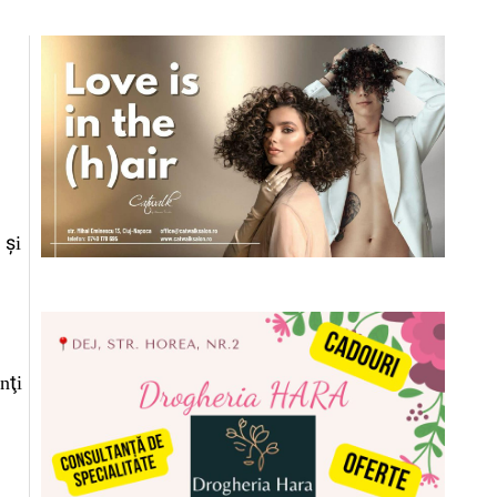
 și
nţi