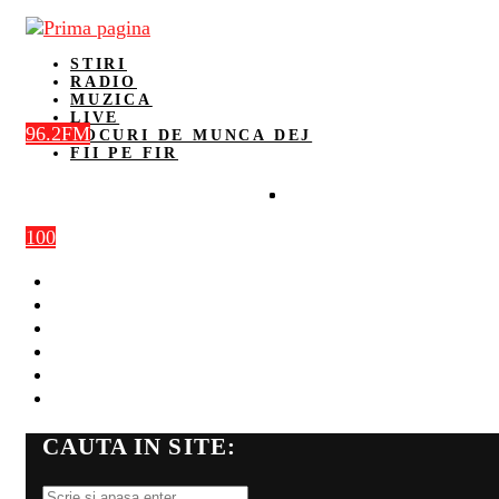
STIRI
RADIO
MUZICA
LIVE
96.2FM
LOCURI DE MUNCA DEJ
FII PE FIR
100
STIRI
RADIO
MUZICA
LIVE
LOCURI DE MUNCA DEJ
FII PE FIR
CAUTA IN SITE: