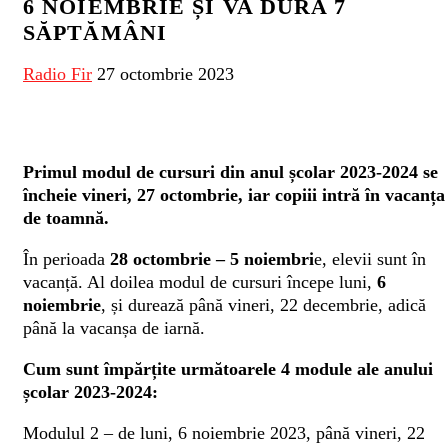
6 NOIEMBRIE ȘI VA DURA 7
SĂPTĂMÂNI
Radio Fir
27 octombrie 2023
Primul modul de cursuri din anul școlar 2023-2024 se
încheie vineri, 27 octombrie, iar copiii intră în vacanța
de toamnă.
În perioada
28 octombrie – 5 noiembri
e, elevii sunt în
vacanță. Al doilea modul de cursuri începe luni,
6
noiembrie
, și durează până vineri, 22 decembrie, adică
până la vacanșa de iarnă.
Cum sunt împărțite următoarele 4 module ale anului
școlar 2023-2024:
Modulul 2 – de luni, 6 noiembrie 2023, până vineri, 22