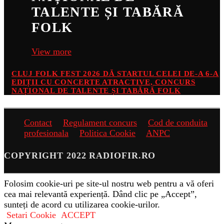
TALENTE ȘI TABĂRĂ
FOLK
View more
CLUJ FOLK FEST 2026 DĂ STARTUL CELEI DE-A 6-A
EDIȚII CU CONCERTE ATRACTIVE, CONCURS
NAȚIONAL DE TALENTE ȘI TABĂRĂ FOLK
Contact
Regulament concurs
Cod de conduita
profesionala
Politica Cookie
ANPC
COPYRIGHT 2022 RADIOFIR.RO
Folosim cookie-uri pe site-ul nostru web pentru a vă oferi
cea mai relevantă experiență. Dând clic pe „Accept”,
sunteți de acord cu utilizarea cookie-urilor.
Setari Cookie
ACCEPT