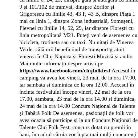
9 și 101/102 de tramvai, dinspre Zorilor și
Grigorescu cu liniile 43, 43 P, 43 B, dinspre Piața 1
mai cu linia 1, dinspre Zona industrială, Someșeni,
Plevnei cu liniile 14, 52, 29, iar dinspre Florești cu
linia metropolitană M21. Puteți veni de asemenea cu
bicicleta, trotineta sau cu taxi. Nu uitați de Vinerea
Verde, călătorii beneficiind de transport gratuit
vinerea în Cluj-Napoca și Florești.Muzică și audio
Mai multe informații despre artiști pe
https://www.facebook.com/clujfolkfest
Accesul în
camping va avea loc vineri, 23 mai, de la ora 17.00,
iar sambata si duminica de la ora 12.00.
Accesul în
incinta festivalului începe vineri, 22 mai de la ora
17.00, sambata, 23 mai de la ora 14.00 si duminica,
24 mai de la ora 14.00
Concurs Național de Talente
și Tabără Folk
De asemenea, pasionații de folk vor
avea ocazia să participe și la un Concurs Național de
Talente Cluj Folk Fest, concurs dotat cu premii în
bani, în cadrul căruia vor lupta mai mulți concurenți