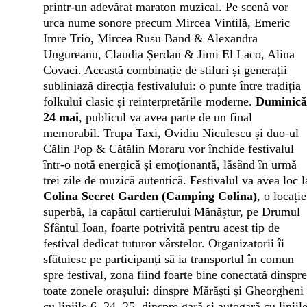
printr-un adevărat maraton muzical. Pe scenă vor
urca nume sonore precum Mircea Vintilă, Emeric
Imre Trio, Mircea Rusu Band & Alexandra
Ungureanu, Claudia Șerdan & Jimi El Laco, Alina
Covaci. Această combinație de stiluri și generații
subliniază direcția festivalului: o punte între tradiția
folkului clasic și reinterpretările moderne.
Duminică
24 mai
, publicul va avea parte de un final
memorabil. Trupa Taxi, Ovidiu Niculescu și duo-ul
Călin Pop & Cătălin Moraru vor închide festivalul
într-o notă energică și emoționantă, lăsând în urmă
trei zile de muzică autentică.
Festivalul va avea loc l
Colina Secret Garden (Camping Colina)
, o locație
superbă, la capătul cartierului Mănăștur, pe Drumul
Sfântul Ioan, foarte potrivită pentru acest tip de
festival dedicat tuturor vârstelor.
Organizatorii îi
sfătuiesc pe participanți să ia transportul în comun
spre festival, zona fiind foarte bine conectată dinspre
toate zonele orașului: dinspre Mărăști și Gheorgheni
cu liniile 6, 24, 25, dinspre gară și autogară cu liniil