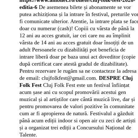
https://www.ambilet.ro/bilete/cluj-folk-fest-2026-
editia-6
De asemenea bilete și abonamente se vor
putea achiziționa și la intrare în festival, preturile vo
fi comunicate ulterior. Atentie, la intrare plata se fac
doar cu numerar (cash)!
Copiii cu vârsta de până la
12 ani au acces gratuit, iar cei care nu au împlinit
vârsta de 14 ani au acces gratuit doar însoțiți de un
adult
Persoanele cu dizabilități pot beneficia de
intrare liberă doar pe baza unui act doveditor (copie
după certificat care atestă gradul de dizabilitate).
Pentru rezervare le rugăm sa ne contacteze la adresa
de email: clujfolkfest@gmail.com.
DESPRE Cluj
Folk Fest
Cluj Folk Fest este un festival înființat
acum șase ani cu scopul promovării acestui gen
muzical și al artiștilor care cântă muzică live, dar și
pentru promovarea de valori pozitive în comunitate
cum ar fi apropierea de natură. Festivalul a găzduit
până acum ediții indoor si open air cu zeci de artiști
și a organizat trei ediții a Concursului Național de
Talente.