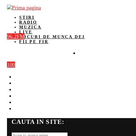
STIRI
RADIO
MUZICA
LIVE
96.2FM
LOCURI DE MUNCA DEJ
FII PE FIR
100
STIRI
RADIO
MUZICA
LIVE
LOCURI DE MUNCA DEJ
FII PE FIR
CAUTA IN SITE: