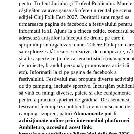
pentru Trofeul Juriului și Trofeul Publicului. Marele
câștigător va avea șansa să ofere un recital pe scena
ediției Cluj Folk Fest 2027. Doritorii sunt rugati sa
urmareasca pagina de facebook a festivalului pentru
informatii la zi.
Ajuns la a cincea ediție, concursul s
adresează artiștilor la început de drum, pe care îi
sprijinim prin organizarea unei Tabere Folk prin care
să exploreze atât resurse creative, de compoziție, cât
și alte aspecte ce țin de cariera artistică (managemen
de proiecte, brandul personal, promovarea artistică
etc). Informatii la zi pe pagina de facebook a
festivalului.
Festivalul mai propune diverse activități
de tip camping, inclusiv sportive. Încurajăm publicul
să vină cu mingi diverse, palete și alte echipamente
pentru a practica sporturi de grădină.
De asemenea,
festivalul încurajează publicul să vină cu scaune de
camping, izopren, pături
Abonamente pot fi
achiziționate online prin intermediul platformei
Ambilet.ro, accesând acest link: