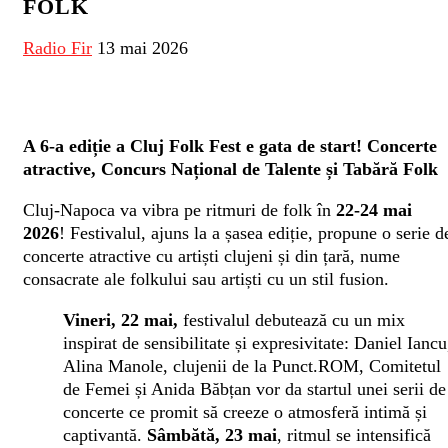
FOLK
Radio Fir
13 mai 2026
A 6-a ediție a Cluj Folk Fest e gata de start! Concerte
atractive, Concurs Național de Talente și Tabără Folk
Cluj-Napoca va vibra pe ritmuri de folk în
22-24 mai
2026
! Festivalul, ajuns la a șasea ediție, propune o serie d
concerte atractive cu artiști clujeni și din țară, nume
consacrate ale folkului sau artiști cu un stil fusion.
Vineri, 22 mai,
festivalul debutează cu un mix
inspirat de sensibilitate și expresivitate: Daniel Iancu
Alina Manole, clujenii de la Punct.ROM, Comitetul
de Femei și Anida Băbțan vor da startul unei serii de
concerte ce promit să creeze o atmosferă intimă și
captivantă.
Sâmbătă, 23 mai
, ritmul se intensifică