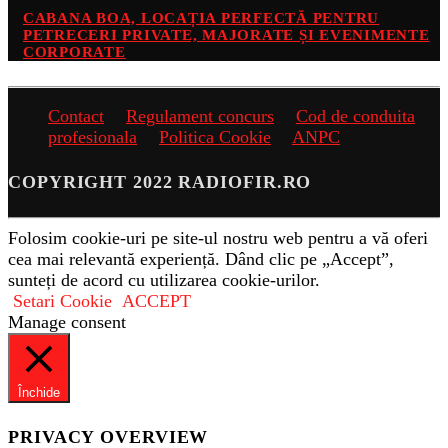
CABANA BOA, LOCAȚIA PERFECTĂ PENTRU
PETRECERI PRIVATE, MAJORATE ȘI EVENIMENTE
CORPORATE
Contact
Regulament concurs
Cod de conduita
profesionala
Politica Cookie
ANPC
COPYRIGHT 2022 RADIOFIR.RO
Folosim cookie-uri pe site-ul nostru web pentru a vă oferi
cea mai relevantă experiență. Dând clic pe „Accept”,
sunteți de acord cu utilizarea cookie-urilor.
Setari Cookie
ACCEPT
Manage consent
Închide
PRIVACY OVERVIEW