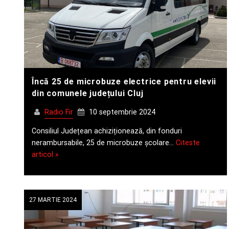
Încă 25 de microbuze electrice pentru elevii
din comunele județului Cluj
Radio Fir
10 septembrie 2024
Consiliul Județean achiziționează, din fonduri
nerambursabile, 25 de microbuze școlare…
Citeste
articol »
27 MARTIE 2024