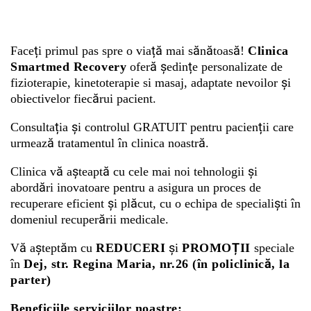
Whatsapp
Faceți primul pas spre o viață mai sănătoasă!
Clinica
Smartmed Recovery
oferă ședințe personalizate de
fizioterapie, kinetoterapie si masaj, adaptate nevoilor și
obiectivelor fiecărui pacient.
Consultația și controlul GRATUIT pentru pacienții care
urmează tratamentul în clinica noastră.
Clinica vă așteaptă cu cele mai noi tehnologii și
abordări inovatoare pentru a asigura un proces de
recuperare eficient și plăcut, cu o echipa de specialiști în
domeniul recuperării medicale.
Vă așteptăm cu
REDUCERI
și
PROMOȚII
speciale
în
Dej, str. Regina Maria, nr.26 (în policlinică, la
parter)
Beneficiile serviciilor noastre: