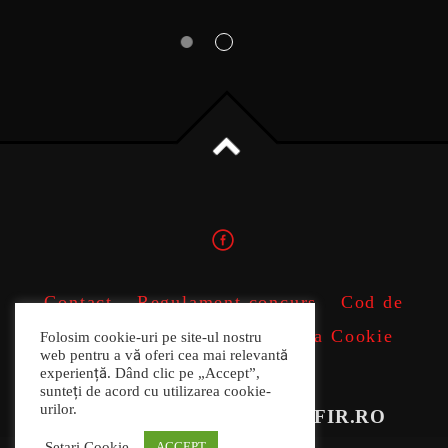
Contact
Regulament concurs
Cod de
conduita profesionala
Politica Cookie
Folosim cookie-uri pe site-ul nostru
web pentru a vă oferi cea mai relevantă
ANPC
experiență. Dând clic pe „Accept”,
sunteți de acord cu utilizarea cookie-
urilor.
COPYRIGHT 2022 RADIOFIR.RO
Setari Cookie
ACCEPT