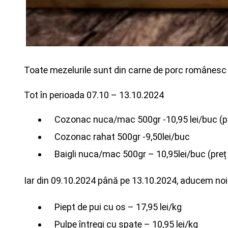
Toate mezelurile sunt din carne de porc românesc 
Tot în perioada 07.10 – 13.10.2024
Cozonac nuca/mac 500gr -10,95 lei/buc (pr
Cozonac rahat 500gr -9,50lei/buc
Baigli nuca/mac 500gr – 10,95lei/buc (preț 
Iar din 09.10.2024 până pe 13.10.2024, aducem noi 
Piept de pui cu os – 17,95 lei/kg
Pulpe întregi cu spate – 10,95 lei/kg