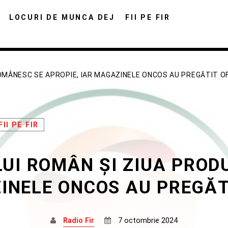
LOCURI DE MUNCA DEJ
FII PE FIR
OMÂNESC SE APROPIE, IAR MAGAZINELE ONCOS AU PREGĂTIT O
FII PE FIR
DISTRIBUIE PAGINA PE:
CAUTA IN SITE:
UI ROMÂN ȘI ZIUA PROD
Twitter
Facebook
Pinterest
Whats
INELE ONCOS AU PREGĂT
Radio Fir
7 octombrie 2024