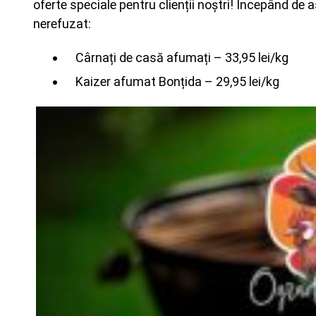
oferte speciale pentru clienții noștri! Începând de
nerefuzat:
Cârnați de casă afumați – 33,95 lei/kg
Kaizer afumat Bonțida – 29,95 lei/kg