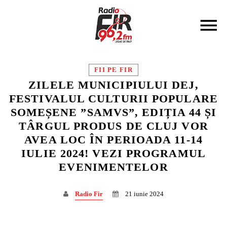
FII PE FIR
ZILELE MUNICIPIULUI DEJ,
FESTIVALUL CULTURII POPULARE
SOMEȘENE ”SAMVS”, EDIȚIA 44 ȘI
DISTRIBUIE PAGINA PE:
CAUTA IN SITE:
TÂRGUL PRODUS DE CLUJ VOR
AVEA LOC ÎN PERIOADA 11-14
IULIE 2024! VEZI PROGRAMUL
Twitter
EVENIMENTELOR
Facebook
Radio Fir
21 iunie 2024
Pinterest