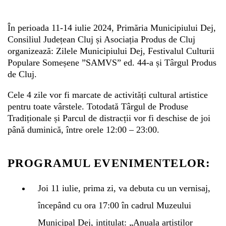
În perioada 11-14 iulie 2024, Primăria Municipiului Dej,
Whatsapp
Consiliul Județean Cluj și Asociația Produs de Cluj
organizează: Zilele Municipiului Dej, Festivalul Culturii
Populare Someșene ”SAMVS” ed. 44-a și Târgul Produs
de Cluj.
Cele 4 zile vor fi marcate de activități cultural artistice
pentru toate vârstele. Totodată Târgul de Produse
Tradiționale și Parcul de distracții vor fi deschise de joi
până duminică, între orele 12:00 – 23:00.
PROGRAMUL EVENIMENTELOR:
Joi 11 iulie, prima zi, va debuta cu un vernisaj,
începând cu ora 17:00 în cadrul Muzeului
Municipal Dej, intitulat: „Anuala artiștilor