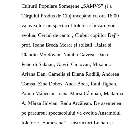
Culturii Populare Someșene „SAMVS” și a
Târgului Produs de Cluj începând cu ora 16:00
va avea loc un spectacol folcloric în care vor
evolua: Cercul de canto ,,Clubul copiilor Dej”-
prof. Ioana Breda Morar și soliștii: Raisa și
Claudiu Moldovan, Natalia Gavrea, Dana
Feherdi Sălăjan, Gavril Ciciovan, Mixandra
Ariana Dan, Camelia și Diana Rodilă, Andreea
Tomșa, Zina Doboș, Anca Boca, Raul Tigoan,
Anuța Mânecan, Ioana Maria Câmpan, Mădălina
A. Mârza Jidvian, Radu Arcălean. De asemenea
pe parcursul spectacolului va evolua Ansamblul
folcloric „Someşana” – instructori Lucian și