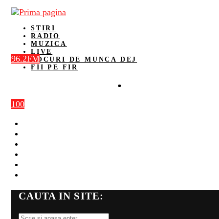
STIRI
RADIO
MUZICA
LIVE
96.2FM
LOCURI DE MUNCA DEJ
FII PE FIR
100
STIRI
RADIO
MUZICA
LIVE
LOCURI DE MUNCA DEJ
FII PE FIR
CAUTA IN SITE: