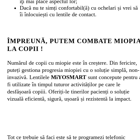
îţi mai place aspectul lor;
Dacă nu te simți confortabil(ă) cu ochelari și vrei să
îi înlocuiești cu lentile de contact.
ÎMPREUNĂ, PUTEM COMBATE MIOPI
LA COPII !
Numărul de copii cu miopie este în creștere. Din fericire,
puteți gestiona progresia miopiei cu o soluție simplă, non-
invazivă. Lentilele
MiYOSMART
sunt concepute pentru 
fi utilizate în timpul tuturor activităților pe care le
desfășoară copiii. Oferiți-le tinerilor pacienți o soluție
vizuală eficientă, sigură, ușoară și rezistentă la impact.
Tot ce trebuie să faci este să te programezi telefonic