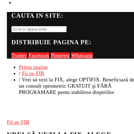
FII PE FIR
CAUTA IN SITE:
DISTRIBUIE PAGINA PE:
Twitter
Facebook
Pinterest
Whatsapp
Prima pagina
/
Fii pe FIR
/ Vrei să vezi la FIX, alege OPTIFIX. Beneficiază d
un consult optometric GRATUIT şi FĂRĂ
PROGRAMARE pentu stabilirea dioptriilor
Fii pe FIR