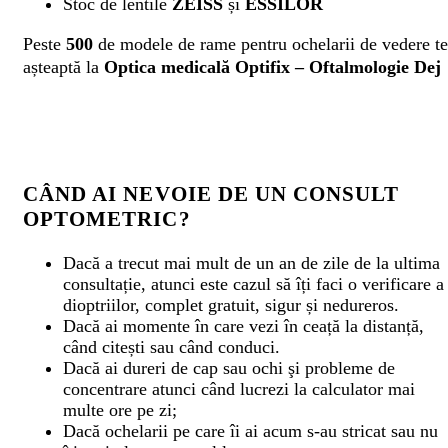
Stoc de lentile
ZEISS
și
ESSILOR
Peste
500
de modele de rame pentru ochelarii de vedere te
așteaptă la
Optica medicală
Optifix – Oftalmologie Dej
CÂND AI NEVOIE DE UN CONSULT
OPTOMETRIC?
Dacă a trecut mai mult de un an de zile de la ultima
consultație, atunci este cazul să îți faci o verificare a
dioptriilor, complet gratuit, sigur și nedureros.
Dacă ai momente în care vezi în ceață la distanță,
când citești sau când conduci.
Dacă ai dureri de cap sau ochi şi probleme de
concentrare atunci când lucrezi la calculator mai
multe ore pe zi;
Dacă ochelarii pe care îi ai acum s-au stricat sau nu