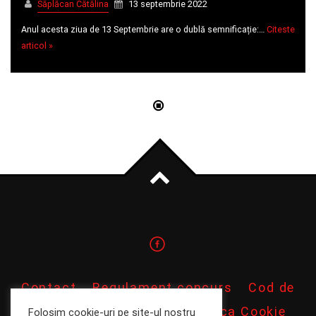
Săplăcan Cătălina
13 septembrie 2022
Anul acesta ziua de 13 Septembrie are o dublă semnificație:…
Citeste
articol »
Contact
Regulament concurs
Cod de
conduita profesionala
Politica Cookie
Folosim cookie-uri pe site-ul nostru