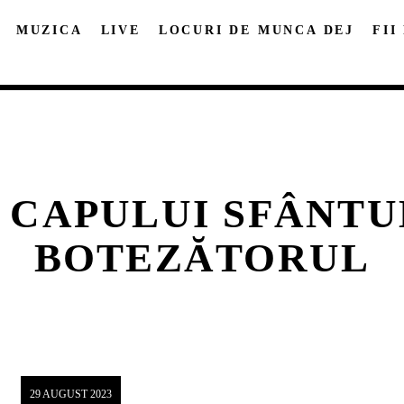
MUZICA
LIVE
LOCURI DE MUNCA DEJ
FII
 CAPULUI SFÂNTU
DISTRIBUIE PAGINA PE:
CAUTA IN SITE:
BOTEZĂTORUL
Twitter
Facebook
Pinterest
Whatsap
29 AUGUST 2023