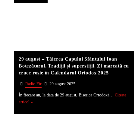
29 august – Tăierea Capului Sfântului Ioan
Botezătorul. Tradiții și superstiții. Zi marcată cu
cruce roșie în Calendarul Ortodox 2025
Radio Fir
29 august 2025
În fiecare an, la data de 29 august, Biserica Ortodoxă…
Citeste
articol »