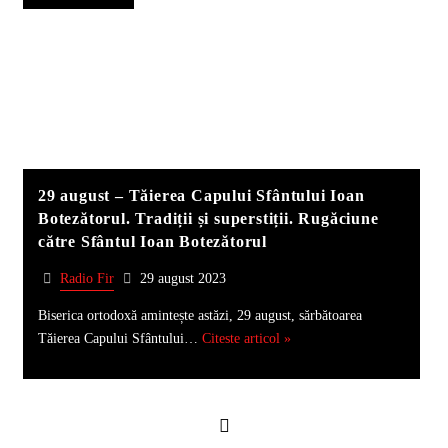
29 august – Tăierea Capului Sfântului Ioan
Botezătorul. Tradiții și superstiții. Rugăciune
către Sfântul Ioan Botezătorul
Radio Fir
29 august 2023
Biserica ortodoxă amintește astăzi, 29 august, sărbătoarea
Tăierea Capului Sfântului…
Citeste articol »