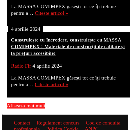
La MASSA COMIMPEX găsești tot ce îți trebuie
pentru a…
Citeste articol »
4 aprilie 2024
Construiește cu încredere, construiește cu MASSA
COMIMPEX ! Materiale de construcții de calitate și
la prețuri accesibile!
Radio Fir
4 aprilie 2024
La MASSA COMIMPEX găsești tot ce îți trebuie
pentru a…
Citeste articol »
Afiseaza mai mult
Contact
Regulament concurs
Cod de conduita
profesionala
Politica Cookie
ANPC