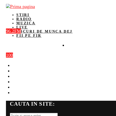
STIRI
RADIO
MUZICA
LIVE
96.2FM
LOCURI DE MUNCA DEJ
FII PE FIR
100
STIRI
RADIO
MUZICA
LIVE
LOCURI DE MUNCA DEJ
FII PE FIR
CAUTA IN SITE: