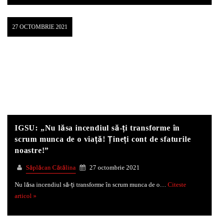
27 OCTOMBRIE 2021
IGSU: „Nu lăsa incendiul să-ți transforme în
scrum munca de o viață! Țineți cont de sfaturile
noastre!”
Săplăcan Cătălina
27 octombrie 2021
Nu lăsa incendiul să-ți transforme în scrum munca de o…
Citeste
articol »