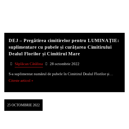
Whatsapp
DEJ – Pregătirea cimitirelor pentru LUMINAȚIE:
suplimentare cu pubele și curățarea Cimitirului
Dealul Florilor și Cimitirul Mare
Săplăcan Cătălina
28 octombrie 2022
S-a suplimentat numărul de pubele în Cimitirul Dealul Florilor și…
Citeste articol »
25 OCTOMBRIE 2022