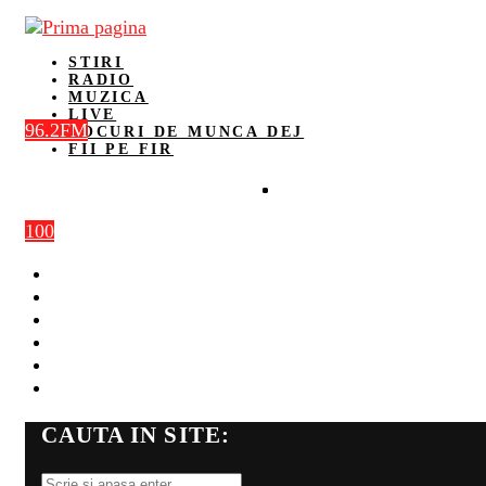
STIRI
RADIO
MUZICA
LIVE
96.2FM
LOCURI DE MUNCA DEJ
FII PE FIR
100
STIRI
RADIO
MUZICA
LIVE
LOCURI DE MUNCA DEJ
FII PE FIR
CAUTA IN SITE: