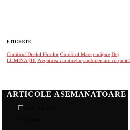
ETICHETE
Cimitirul Dealul Florilor
Cimitirul Mare
curățare
Dej
LUMINAȚIE
Pregătirea cimitirelor
suplimentare cu pubel
ARTICOLE ASEMANATOARE
Read more