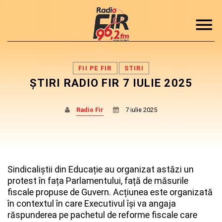
FII PE FIR
STIRI
ȘTIRI RADIO FIR 7 IULIE 2025
Radio Fir
7 iulie 2025
DISTRIBUIE PAGINA PE:
CAUTA IN SITE:
Twitter
Sindicaliștii din Educație au organizat astăzi un
protest în fața Parlamentului, față de măsurile
Facebook
fiscale propuse de Guvern. Acțiunea este organizată
în contextul în care Executivul își va angaja
răspunderea pe pachetul de reforme fiscale care
Pinterest