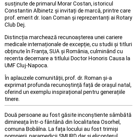
susținute de primarul Morar Costan, istoricul
Constantin Albinetz și invitați de marcă, printre care
prof. emerit dr. Ioan Coman și reprezentanți ai Rotary
Club Dej.
Distincția marchează recunoașterea unei cariere
medicale internaționale de excepție, cu studii și titluri
obținute în Franța, SUA și România, culminând cu
recenta decernare a titlului Doctor Honoris Causa la
UMF Cluj-Napoca.
În aplauzele comunității, prof. dr. Roman și-a
exprimat profunda recunoștință față de orașul natal,
oferind un exemplu inspirațional pentru generațiile
tinere.
Două persoane au fost găsite inconștiente sâmbătă
dimineața într-o fântână din localitatea Osorhel,
comuna Bobâlna. La fața locului au fost trimiși
pompierii, paramedicii SMURD dar și elicopterul