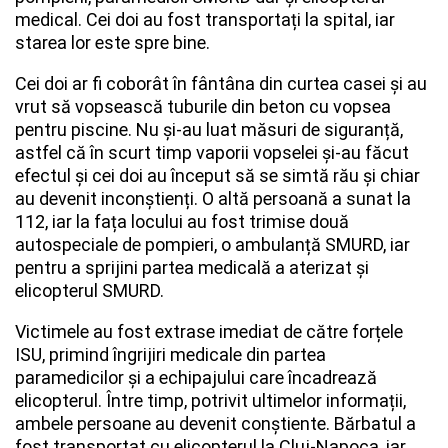
medical. Cei doi au fost transportați la spital, iar
starea lor este spre bine.
Cei doi ar fi coborât în fântâna din curtea casei și au
vrut să vopsească tuburile din beton cu vopsea
pentru piscine. Nu și-au luat măsuri de siguranță,
astfel că în scurt timp vaporii vopselei și-au făcut
efectul și cei doi au început să se simtă rău și chiar
au devenit inconștienți. O altă persoană a sunat la
112, iar la fața locului au fost trimise două
autospeciale de pompieri, o ambulanță SMURD, iar
pentru a sprijini partea medicală a aterizat și
elicopterul SMURD.
Victimele au fost extrase imediat de către forțele
ISU, primind îngrijiri medicale din partea
paramedicilor și a echipajului care încadrează
elicopterul. Între timp, potrivit ultimelor informații,
ambele persoane au devenit conștiente. Bărbatul a
fost transportat cu elicopterul la Cluj-Napoca, iar