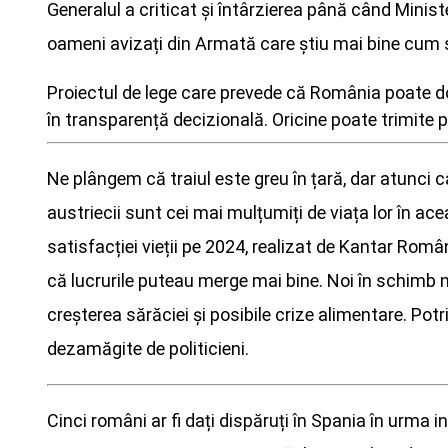
Generalul a criticat și întârzierea până când Minist
oameni avizați din Armată care știu mai bine cum st
Proiectul de lege care prevede că România poate dobo
în transparență decizională. Oricine poate trimite 
Ne plângem că traiul este greu în țară, dar atunci 
austriecii sunt cei mai mulțumiți de viața lor în ac
satisfacției vieții pe 2024, realizat de Kantar Român
că lucrurile puteau merge mai bine. Noi în schimb n
creșterea sărăciei și posibile crize alimentare. Potri
dezamăgite de politicieni.
Cinci români ar fi dați dispăruți în Spania în urma i