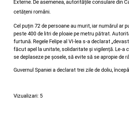
Externe. De asemenea, autoritățile consulare din Cas
cetățeni români.
Cel puțin 72 de persoane au murit, iar numărul ar pu
peste 400 de litri de ploaie pe metru pătrat. Autori
furtună. Regele Felipe al VI-lea s-a declarat „devast
făcut apel la unitate, solidaritate și vigilență. Le-a
se deplaseze pe șosele, să evite să se apropie de râpe
Guvernul Spaniei a declarat trei zile de doliu, înce
Vizualizari: 5