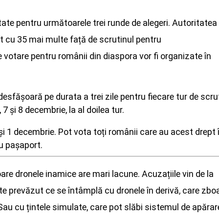
tate pentru următoarele trei runde de alegeri. Autoritatea
t cu 35 mai multe față de scrutinul pentru
 votare pentru românii din diaspora vor fi organizate în
desfășoară pe durata a trei zile pentru fiecare tur de scru
 7 și 8 decembrie, la al doilea tur.
și 1 decembrie. Pot vota toți românii care au acest drept 
au pașaport.
re dronele inamice are mari lacune. Acuzațiile vin de la
ste prevăzut ce se întâmplă cu dronele în derivă, care zbo
Sau cu țintele simulate, care pot slăbi sistemul de apărar