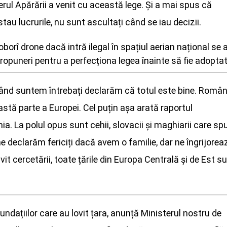
erul Apărării a venit cu această lege. Și a mai spus că
au lucrurile, nu sunt ascultați când se iau decizii.
rî drone dacă intră ilegal în spațiul aerian național se a
propuneri pentru a perfecționa legea înainte să fie adoptat
când suntem întrebați declarăm că totul este bine. Români
eastă parte a Europei. Cel puțin așa arată raportul
ia. La polul opus sunt cehii, slovacii și maghiarii care sp
e declarăm fericiți dacă avem o familie, dar ne îngrijorea
vit cercetării, toate țările din Europa Centrală și de Est s
nundațiilor care au lovit țara, anunță Ministerul nostru de