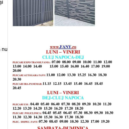
și
ă nu