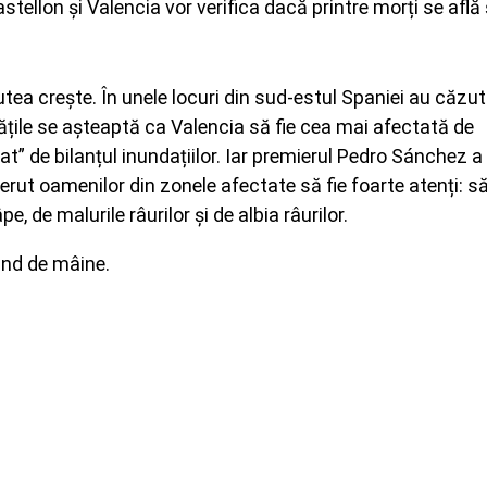
tellon și Valencia vor verifica dacă printre morți se află 
tea crește. În unele locuri din sud-estul Spaniei au căzut
tățile se așteaptă ca Valencia să fie cea mai afectată de
at” de bilanțul inundațiilor. Iar premierul Pedro Sánchez a
 cerut oamenilor din zonele afectate să fie foarte atenți: s
, de malurile râurilor și de albia râurilor.
pând de mâine.