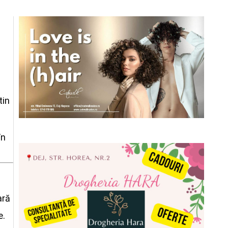
tin
în
ară
e.