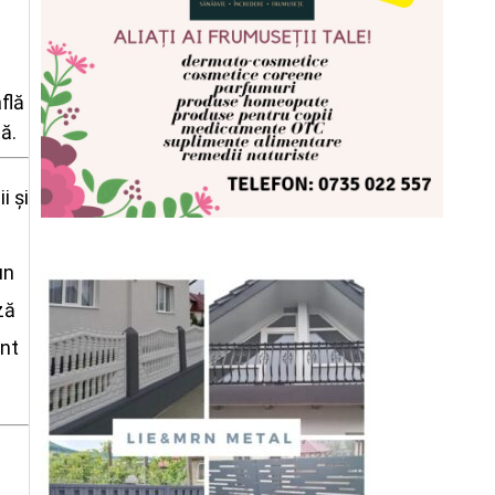
flă
ă.
i și
un
ză
unt