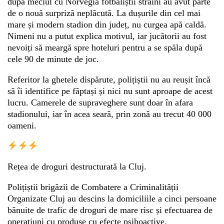
după meciul cu Norvegia fotbaliștii străini au avut parte
de o nouă surpriză neplăcută. La dușurile din cel mai
mare și modern stadion din județ, nu curgea apă caldă.
Whatsapp
Nimeni nu a putut explica motivul, iar jucătorii au fost
nevoiți să meargă spre hoteluri pentru a se spăla după
cele 90 de minute de joc.
Referitor la ghetele dispărute, polițiștii nu au reușit încă
să îi identifice pe făptași și nici nu sunt aproape de acest
lucru. Camerele de supraveghere sunt doar în afara
stadionului, iar în acea seară, prin zonă au trecut 40 000
oameni.
Rețea de droguri destructurată la Cluj.
Polițiștii brigăzii de Combatere a Criminalității
Organizate Cluj au descins la domiciliile a cinci persoane
bănuite de trafic de droguri de mare risc și efectuarea de
operațiuni cu produse cu efecte psihoactive.