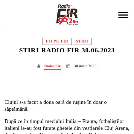
FII PE FIR
STIRI
ȘTIRI RADIO FIR 30.06.2023
Radio Fir
30 iunie 2023
DISTRIBUIE PAGINA PE:
CAUTA IN SITE:
Twitter
Clujul s-a facut a doua oară de rușine în doar o
săptămână.
Facebook
După ce în timpul meciului Italia – Franța, fotbaliștilor
italieni le-au fost furate ghetele din vestiarele Cluj Arena,
Pinterest