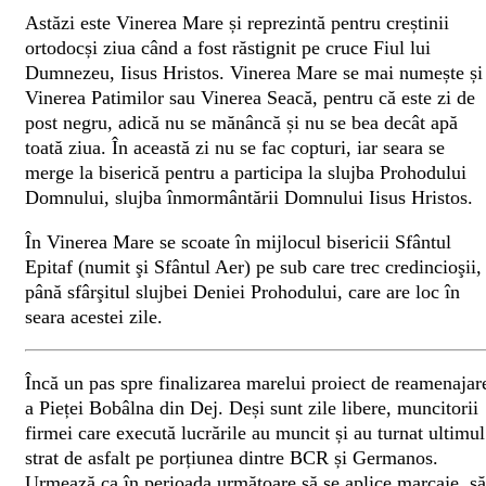
Astăzi este Vinerea Mare și reprezintă pentru creștinii
ortodocși ziua când a fost răstignit pe cruce Fiul lui
Dumnezeu, Iisus Hristos. Vinerea Mare se mai numește și
Vinerea Patimilor sau Vinerea Seacă, pentru că este zi de
post negru, adică nu se mănâncă și nu se bea decât apă
toată ziua. În această zi nu se fac copturi, iar seara se
merge la biserică pentru a participa la slujba Prohodului
Domnului, slujba înmormântării Domnului Iisus Hristos.
În Vinerea Mare se scoate în mijlocul bisericii Sfântul
Epitaf (numit şi Sfântul Aer) pe sub care trec credincioşii,
până sfârşitul slujbei Deniei Prohodului, care are loc în
seara acestei zile.
Încă un pas spre finalizarea marelui proiect de reamenajar
a Pieței Bobâlna din Dej. Deși sunt zile libere, muncitorii
firmei care execută lucrările au muncit și au turnat ultimul
strat de asfalt pe porțiunea dintre BCR și Germanos.
Urmează ca în perioada următoare să se aplice marcaje, să