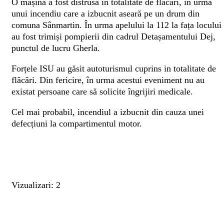
O mașină a fost distrusă în totalitate de flăcări, în urma
unui incendiu care a izbucnit aseară pe un drum din
comuna Sânmartin. În urma apelului la 112 la fața locului
au fost trimiși pompierii din cadrul Detașamentului Dej,
punctul de lucru Gherla.
Forțele ISU au găsit autoturismul cuprins in totalitate de
flăcări. Din fericire, în urma acestui eveniment nu au
existat persoane care să solicite îngrijiri medicale.
Cel mai probabil, incendiul a izbucnit din cauza unei
defecțiuni la compartimentul motor.
Vizualizari: 2