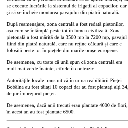
se execute lucrările la sistemul de irigații al copacilor, dar
și să se încheie montarea pavajului din piatră naturală.
După reamenajare, zona centrală a fost redată pietonilor,
așa cum se întâmplă peste tot în lumea civilizată. Zona
pietonală a fost mărită de la 3500 mp la 7200 mp, pavajul
fiind din piatră naturală, care nu reține căldură și care e
folosită peste tot în piețele din marile orașe europene.
De asemenea, cu toate că unii spun că zona centrală era
mult mai verde înainte, cifrele îi contrazic.
Autoritățile locale transmit că în urma reabilitării Pieței
Bobâlna au fost tăiați 10 copaci dar au fost plantați alți 34
de jur împrejurul pieței.
De asemenea, dacă anii trecuți erau plantate 4000 de flori,
în acest an au fost plantate 6500.