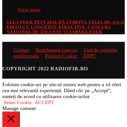
View more
CLUJ FOLK FEST 2026 DĂ STARTUL CELEI DE-A 6-A
EDIȚII CU CONCERTE ATRACTIVE, CONCURS
NAȚIONAL DE TALENTE ȘI TABĂRĂ FOLK
Contact
Regulament concurs
Cod de conduita
profesionala
Politica Cookie
ANPC
COPYRIGHT 2022 RADIOFIR.RO
Folosim cookie-uri pe site-ul nostru web pentru a vă oferi
cea mai relevantă experiență. Dând clic pe „Accept”,
sunteți de acord cu utilizarea cookie-urilor.
Setari Cookie
ACCEPT
Manage consent