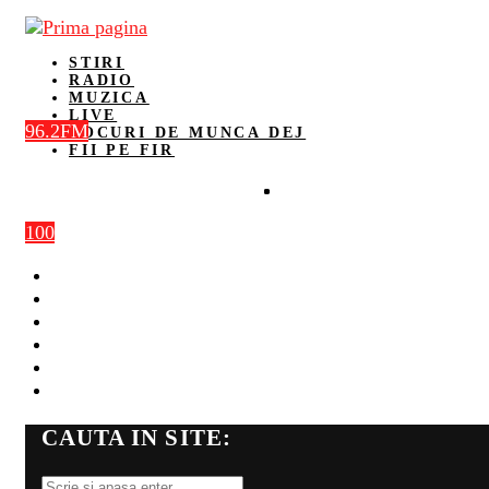
STIRI
RADIO
MUZICA
LIVE
96.2FM
LOCURI DE MUNCA DEJ
FII PE FIR
100
STIRI
RADIO
MUZICA
LIVE
LOCURI DE MUNCA DEJ
FII PE FIR
CAUTA IN SITE: