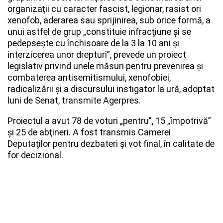
organizații cu caracter fascist, legionar, rasist ori
xenofob, aderarea sau sprijinirea, sub orice formă, a
unui astfel de grup „constituie infracţiune şi se
pedepseşte cu închisoare de la 3 la 10 ani şi
interzicerea unor drepturi”, prevede un proiect
legislativ privind unele măsuri pentru prevenirea şi
combaterea antisemitismului, xenofobiei,
radicalizării şi a discursului instigator la ură, adoptat
luni de Senat, transmite Agerpres.
Proiectul a avut 78 de voturi „pentru”, 15 „împotrivă”
şi 25 de abţineri. A fost transmis Camerei
Deputaţilor pentru dezbateri şi vot final, în calitate de
for decizional.