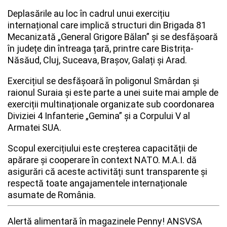
Deplasările au loc în cadrul unui exercițiu
internațional care implică structuri din Brigada 81
Whatsapp
Mecanizată „General Grigore Bălan” și se desfășoară
în județe din întreaga țară, printre care Bistrița-
Năsăud, Cluj, Suceava, Brașov, Galați și Arad.
Exercițiul se desfășoară în poligonul Smârdan și
raionul Suraia și este parte a unei suite mai ample de
exerciții multinaționale organizate sub coordonarea
Diviziei 4 Infanterie „Gemina” și a Corpului V al
Armatei SUA.
Scopul exercițiului este creșterea capacității de
apărare și cooperare în context NATO. M.A.I. dă
asigurări că aceste activități sunt transparente și
respectă toate angajamentele internaționale
asumate de România.
Alertă alimentară în magazinele Penny! ANSVSA