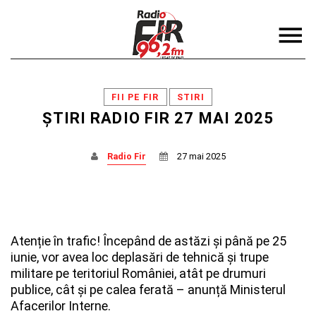
FII PE FIR
STIRI
ȘTIRI RADIO FIR 27 MAI 2025
Radio Fir
27 mai 2025
DISTRIBUIE PAGINA PE:
CAUTA IN SITE:
Twitter
Atenție în trafic! Începând de astăzi și până pe 25
iunie, vor avea loc deplasări de tehnică și trupe
Facebook
militare pe teritoriul României, atât pe drumuri
publice, cât și pe calea ferată – anunță Ministerul
Afacerilor Interne.
Pinterest