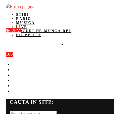
STIRI
RADIO
MUZICA
LIVE
96.2FM
LOCURI DE MUNCA DEJ
FII PE FIR
100
STIRI
RADIO
MUZICA
LIVE
LOCURI DE MUNCA DEJ
FII PE FIR
CAUTA IN SITE: