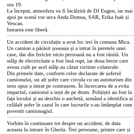
ora 19.
La început, atmosfera va fi încălzită de DJ Eugen, iar mai
apoi pe scenă vor urca Anda Domsa, SAR, Erika Isak și
Vescan.
Intrarea este liberă.
Un accident de circulație a avut loc ieri în comuna Mica.
Un camion a părăsit șoseaua și a intrat în peretele unei
case, dar din fericire nicio persoană nu a fost rănită. Un
stâlp de electricitate a fost însă rupt, iar doua berze care
aveau cuib pe acel stâlp au căzut victime colaterale.
Din primele date, conform celor declarate de șoferul
camionului, un alt șofer care circula cu un autoturism din
sens opus a intrat pe contrasens. În încercarea de a evita
impactul, camionul a ieșit de pe drum. Polițiștii au fost la
fața locului și au deschis o anchetă, urmând a identifica și
celălalt șofer în cazul în care lucrurile s-au întâmplat cum
povestit camionagiul.
Vorbim în continuare tot despre un accident, de data
aceasta la intrare în Gherla. Trei persoane, printre care și