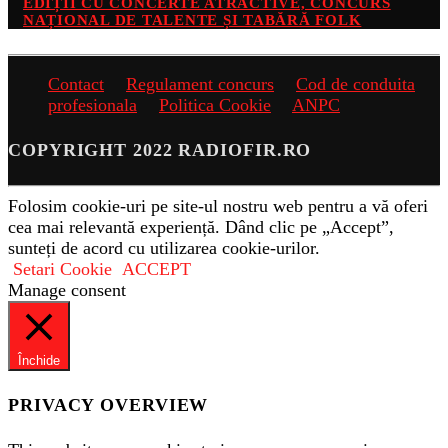
EDIȚII CU CONCERTE ATRACTIVE, CONCURS
NAȚIONAL DE TALENTE ȘI TABĂRĂ FOLK
Contact
Regulament concurs
Cod de conduita
profesionala
Politica Cookie
ANPC
COPYRIGHT 2022 RADIOFIR.RO
Folosim cookie-uri pe site-ul nostru web pentru a vă oferi
cea mai relevantă experiență. Dând clic pe „Accept”,
sunteți de acord cu utilizarea cookie-urilor.
Setari Cookie
ACCEPT
Manage consent
Închide
PRIVACY OVERVIEW