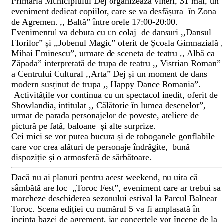
Primăria Municipiului Dej organizează vineri, 31 mai, un
eveniment dedicat copiilor, care se va desfășura în Zona
de Agrement ,, Baltă” între orele 17:00-20:00.
Evenimentul va debuta cu un colaj de dansuri ,,Dansul
Florilor” și ,,Jobenul Magic” oferit de Școala Gimnazială ,
Mihai Eminescu”, urmate de sceneta de teatru ,, Albă ca
Zăpada” interpretată de trupa de teatru ,, Vistrian Roman”
a Centrului Cultural ,,Arta” Dej și un moment de dans
modern susținut de trupa ,, Happy Dance Romania”.
Activitățile vor continua cu un spectacol inedit, oferit de
Showlandia, intitulat ,, Călătorie în lumea desenelor”,
urmat de parada personajelor de poveste, ateliere de
pictură pe fată, baloane și alte surprize.
Cei mici se vor putea bucura și de toboganele gonflabile
care vor crea alături de personaje îndrăgite, bună
dispoziție și o atmosferă de sărbătoare.
Dacă nu ai planuri pentru acest weekend, nu uita că
sâmbătă are loc „Toroc Fest”, eveniment care ar trebui sa
marcheze deschiderea sezonului estival la Parcul Balnear
Toroc. Scena ediției cu numărul 5 va fi amplasată în
incinta bazei de agrement, iar concertele vor începe de la