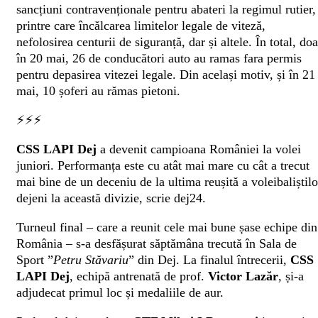
sancțiuni contravenționale pentru abateri la regimul rutier,
printre care încălcarea limitelor legale de viteză,
nefolosirea centurii de siguranță, dar și altele. În total, doa
în 20 mai, 26 de conducători auto au ramas fara permis
pentru depasirea vitezei legale. Din același motiv, și în 21
mai, 10 șoferi au rămas pietoni.
⚡️⚡️⚡️
CSS LAPI Dej
a devenit campioana României la volei
juniori. Performanța este cu atât mai mare cu cât a trecut
mai bine de un deceniu de la ultima reușită a voleibaliștilo
dejeni la această divizie, scrie dej24.
Turneul final – care a reunit cele mai bune șase echipe din
România – s-a desfășurat săptămâna trecută în Sala de
Sport ”
Petru Stăvariu
” din Dej. La finalul întrecerii,
CSS
LAPI Dej
, echipă antrenată de prof.
Victor Lazăr
, și-a
adjudecat primul loc și medaliile de aur.