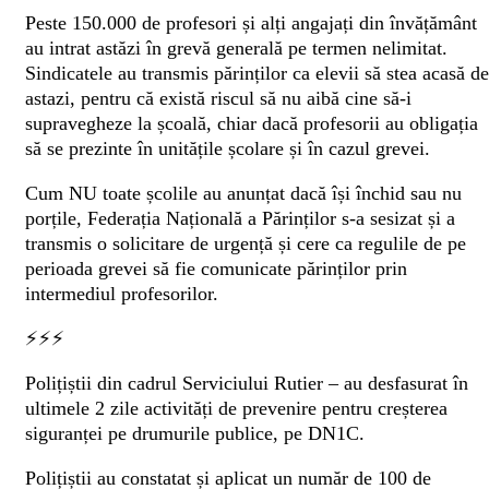
Peste 150.000 de profesori și alți angajați din învățământ
au intrat astăzi în grevă generală pe termen nelimitat.
Sindicatele au transmis părinților ca elevii să stea acasă de
astazi, pentru că există riscul să nu aibă cine să-i
supravegheze la școală, chiar dacă profesorii au obligația
să se prezinte în unitățile școlare și în cazul grevei.
Cum NU toate școlile au anunțat dacă își închid sau nu
porțile, Federația Națională a Părinților s-a sesizat și a
transmis o solicitare de urgență și cere ca regulile de pe
perioada grevei să fie comunicate părinților prin
intermediul profesorilor.
⚡️⚡️⚡️
Polițiștii din cadrul Serviciului Rutier – au desfasurat în
ultimele 2 zile activități de prevenire pentru creșterea
siguranței pe drumurile publice, pe DN1C.
Polițiștii au constatat și aplicat un număr de 100 de