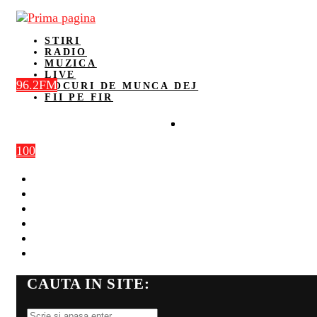
STIRI
RADIO
MUZICA
LIVE
96.2FM
LOCURI DE MUNCA DEJ
FII PE FIR
100
STIRI
RADIO
MUZICA
LIVE
LOCURI DE MUNCA DEJ
FII PE FIR
CAUTA IN SITE: