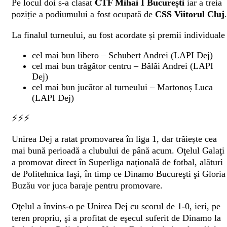
Pe locul doi s-a clasat
CTF Mihai I București
iar a treia
poziție a podiumului a fost ocupată de
CSS Viitorul Cluj
.
La finalul turneului, au fost acordate și premii individuale 
cel mai bun libero – Schubert Andrei (LAPI Dej)
cel mai bun trăgător centru – Bălăi Andrei (LAPI
Dej)
cel mai bun jucător al turneului – Martonoș Luca
(LAPI Dej)
⚡️⚡️⚡️
Unirea Dej a ratat promovarea în liga 1, dar trăiește cea
mai bună perioadă a clubului de până acum. Oţelul Galaţi
a promovat direct în Superliga naţională de fotbal, alături
de Politehnica Iaşi, în timp ce Dinamo Bucureşti şi Gloria
Buzău vor juca baraje pentru promovare.
Oţelul a învins-o pe Unirea Dej cu scorul de 1-0, ieri, pe
teren propriu, şi a profitat de eşecul suferit de Dinamo la