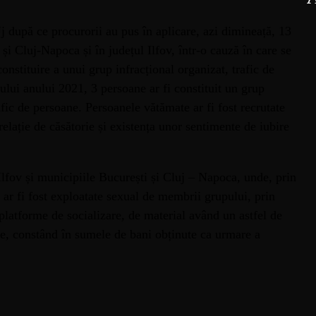
 după ce procurorii au pus în aplicare, azi dimineață, 13
și Cluj-Napoca și în județul Ilfov, într-o cauză în care se
constituire a unui grup infracțional organizat, trafic de
sului anului 2021, 3 persoane ar fi constituit un grup
afic de persoane. Persoanele vătămate ar fi fost recrutate
relație de căsătorie și existența unor sentimente de iubire
l Ilfov și municipiile București și Cluj – Napoca, unde, prin
, ar fi fost exploatate sexual de membrii grupului, prin
platforme de socializare, de material având un astfel de
nte, constând în sumele de bani obținute ca urmare a