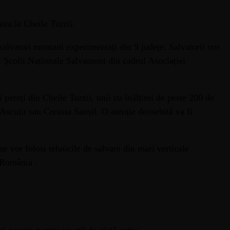
sta la Cheile Turzii.
salvatori montani experimentați din 9 județe. Salvatorii vor
al Școlii Naționale Salvamont din cadrul Asociației
li pereți din Cheile Turzii, unii cu înălțimi de peste 200 de
Ascuțit sau Creasta Sanșil. O atenție deosebită va fi
se vor folosi tehnicile de salvare din mari verticale
 România .