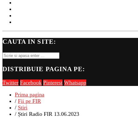
MUZICA
LIVE
LOCURI DE MUNCA DEJ
FII PE FIR
CAUTA IN SITE:
DISTRIBUIE PAGINA PE:
Twitter
Facebook
Pinterest
Whatsapp
Prima pagina
/
Fii pe FIR
/
Stiri
/ Știri Radio FIR 13.06.2023