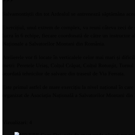
⚡⚡⚡
Salvamontiștii din tot Ardealul se antrenează săptămâna acea
Exercițiul, unul extrem de complex, va reuni câteva zeci de 
lucra în 6 echipe, fiecare coordonată de către un instructor 
Naționale a Salvatorilor Montani din România.
Atelierele vor fi locate în verticalele celor mai mari și difici
metri: Peretele Uriaș, Colțul Crăpat, Colțul Rotunjit, Turnul 
acordată tehnicilor de salvare din traseul de Via Ferrata.
Este primul astfel de mare exercițiu la nivel național în care 
organizat de Asociația Națională a Salvatorilor Montani din
Vizualizari: 4