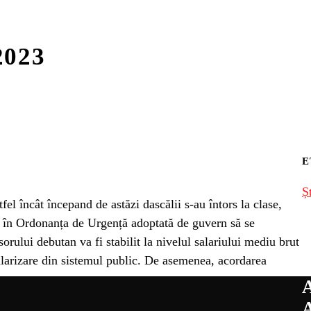
2023
E
Ș
fel încât începand de astăzi dascălii s-au întors la clase,
t ca în Ordonanța de Urgență adoptată de guvern să se
sorului debutan va fi stabilit la nivelul salariului mediu brut
larizare din sistemul public. De asemenea, acordarea