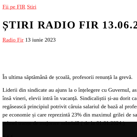
Fii pe FIR
Stiri
ȘTIRI RADIO FIR 13.06.
Radio Fir
13 iunie 2023
În ultima săptămână de școală, profesorii renunță la grevă.
Liderii din sindicate au ajuns la o înțelegere cu Guvernul, ast
însă vineri, elevii intră în vacanță. Sindicaliștii și-au dori
regăsească principiul potrivit căruia salariul de bază al profe
pe economie și care reprezintă 23% din maximul grilei de sa
primei tranșe de majorare salarială ( de la 01.01.2024.)
⚡⚡⚡