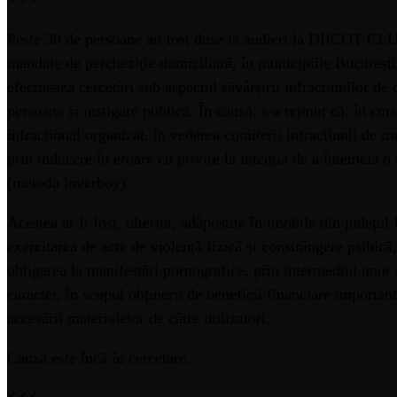
Peste 30 de persoane au fost duse la audieri la DIICOT CLUj
mandate de percheziție domiciliară, în municipiile București 
efectuează cercetări sub aspectul săvârșirii infracțiunilor de 
persoane și instigare publică. În cauză, s-a reținut că, în cur
infracțional organizat, în vederea comiterii infracțiunii de tr
prin inducere în eroare cu privire la intenția de a întemeia o 
(metoda loverboy).
Acestea ar fi fost, ulterior, adăpostite în imobile din județu
exercitarea de acte de violență fizică și constrângere psihică
obligarea la manifestări pornografice, prin intermediul unor 
caracter, în scopul obținerii de beneficii financiare importa
accesării materialelor de către utilizatori.
Cauza este încă în cercetare.