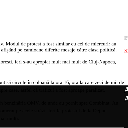
E
tiv. Modul de protest a fost similar cu cel de miercuri: au
afișând pe camioane diferite mesaje către clasa politică.
S
Florești, ieri s-au apropiat mult mai mult de Cluj-Napoca,
put să circule în coloană la ora 16, ora la care zeci de mii de
re case, astfel că traficul a fost aproape paralizat.
ire în benzinăria OMV, de unde au pornit spre Combinat. Au
omerat pe acele străzi. Ieri la protestul de la Dej au
mai mulți.