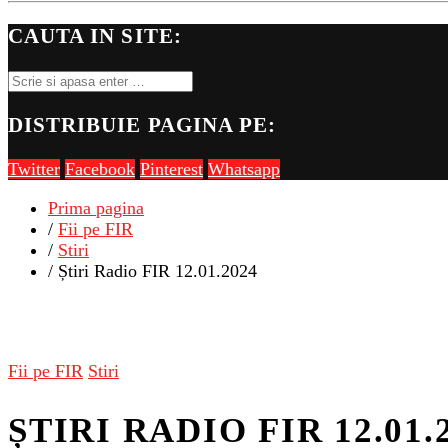
CAUTA IN SITE:
DISTRIBUIE PAGINA PE:
Twitter
Facebook
Pinterest
Whatsapp
Prima pagina
/
Fii pe FIR
/
Stiri
/ Știri Radio FIR 12.01.2024
Fii pe FIR
Stiri
ȘTIRI RADIO FIR 12.01.