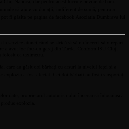
la Cluj-Napoca, dar pentru acest lucru e nevoie de bani.
nimale să ajute cu donații, indiferent de sumă, pentru a
ții pot fi găsite pe pagina de facebook Asociatia Dumbrava lui
a la service atunci când se strică și să nu încerci să o repari
are a avut loc într-un garaj din Turda. Conform ISU Cluj,
 folosit ca taximetru.
 care au găsit doi bărbați cu arsuri la nivelul feței și a
 explozia a fost afectat. Cei doi bărbați au fost transportați
elor date, proprietarul autoturismului încerca să înlocuiască
 produs explozia.