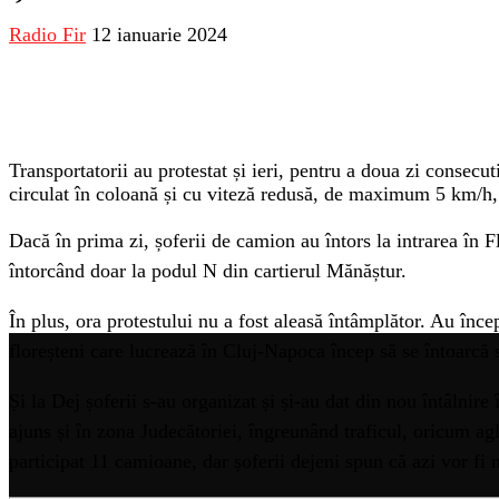
Radio Fir
12 ianuarie 2024
Transportatorii au protestat și ieri, pentru a doua zi consecu
circulat în coloană și cu viteză redusă, de maximum 5 km/h, 
Dacă în prima zi, șoferii de camion au întors la intrarea în 
întorcând doar la podul N din cartierul Mănăștur.
În plus, ora protestului nu a fost aleasă întâmplător. Au înce
floreșteni care lucrează în Cluj-Napoca încep să se întoarcă sp
Și la Dej șoferii s-au organizat și și-au dat din nou întâln
ajuns și în zona Judecătoriei, îngreunând traficul, oricum agl
participat 11 camioane, dar șoferii dejeni spun că azi vor fi 