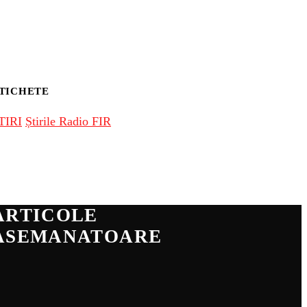
TICHETE
TIRI
Știrile Radio FIR
ARTICOLE
ASEMANATOARE