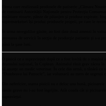
Firma care realizează produsele de patiserie „Cămara Noastr
de comisarii Autorităţii Naţionale pentru Protecţia Consumat
rozătoare moarte, pânze de păianjen şi produse expirate. Insp
supermarketuri își produc produsele proprii, pe care le rec
În urma neregulilor găsite, au fost date două amenzi în valo
prestarea de servicii în secţia de producţie patiserie şi s-a 
până la şase luni.
O pisică ce a supraviețuit după ce a fost lovită de o mașină 
drumului național, în Coplean. Animalul rănit grav zăcea în g
să anunțe un medic veterinar. În cele din urmă, o tânără cu su
“Dumbrava lui Patrocle”, iar voluntarii au mers de urgență cu
Din nefericire, starea pisicii nu e deloc una bună, picioarele
rănile grave nu i-au fost îngrijite. Atât coada cât și picioarel
supraviețui.