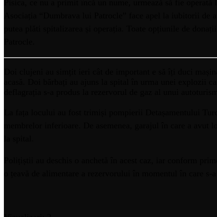
Pisica, ce nu a primit încă un nume, urmează să fie operată 
Asociația “Dumbrava lui Patrocle” face apel la iubitorii de a
putea plăti spitalizarea și operația. Toate opțiunile de dona
Patrocle.
Doi clujeni au simțit ieri cât de important e să îți duci mașin
acasă. Doi bărbați au ajuns la spital în urma unei explozii c
deflagrația s-a produs la rezervorul de gaz al unui autoturism
La fața locului au fost trimiși pompierii Detașamentului Turda,
membrelor inferioare. De asemenea, garajul în care a avut loc
la spital.
Polițiștii au deschis o anchetă în acest caz, iar conform prim
o țeavă de alimentare a rezervorului în momentul în care s-a