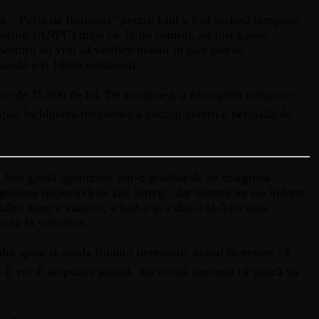
ă – Poftă de România” pentru Lidl a fost închisă temporar
orilor (ANPC) după ce, la un control, au fost găsite
ectorii au vrut să verifice modul în care marile
omandă a fi 100% românești.
are de 15.000 de lei. De asemenea, a fost oprită temporar
propus închiderea temporară a unităţii pentru o perioadă de
a fost găsită agonizând într-o grădină de pe marginea
rădina respectivă de zile întregi, dar nimeni nu s-a îndurat
flet mare a văzut-o, a luat-o și a dus-o la Asociația
 ea la veterinar.
 din spate și coada fiindu-i necrozate, având în vedere că
e îi vor fi amputate parțial, dar există speranța că pisică va