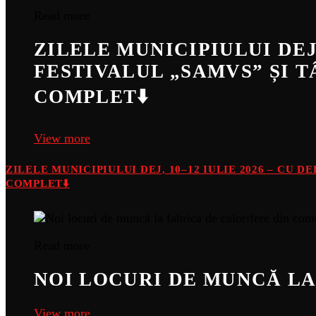
Read more
ZILELE MUNICIPIULUI DEJ,
FESTIVALUL „SAMVS” ȘI 
COMPLET⬇️
View more
ZILELE MUNICIPIULUI DEJ, 10–12 IULIE 2026 – CU 
COMPLET⬇️
Read more
NOI LOCURI DE MUNCĂ LA
View more