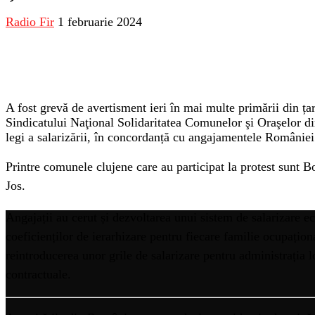
Radio Fir
1 februarie 2024
A fost grevă de avertisment ieri în mai multe primării din țar
Sindicatului Naţional Solidaritatea Comunelor şi Oraşelor di
legi a salarizării, în concordanță cu angajamentele Români
Printre comunele clujene care au participat la protest sunt 
Jos.
Angajații au cerut și dezvoltarea unui sistem de salarizare ech
coeficienților de ierarhizare pentru fiecare familie ocupațion
reintroducerea unor grile de salarizare pentru administrația l
contractuale.