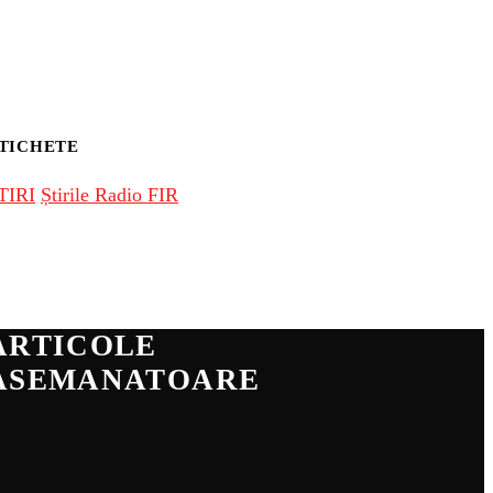
TICHETE
TIRI
Știrile Radio FIR
ARTICOLE
ASEMANATOARE