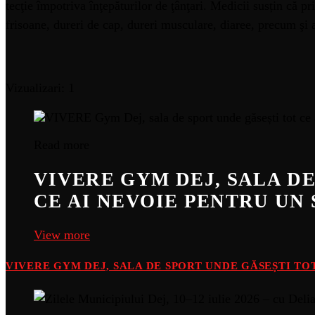
tecţie împotriva înţepăturilor de ţânţari. Medicii susțin că p
frisoane, dureri de cap, dureri musculare, diaree, precum şi a
Vizualizari: 1
Read more
VIVERE GYM DEJ, SALA D
CE AI NEVOIE PENTRU UN 
View more
VIVERE GYM DEJ, SALA DE SPORT UNDE GĂSEȘTI TOT