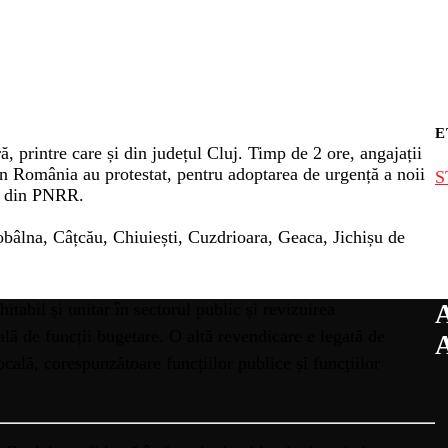
E
ă, printre care și din județul Cluj. Timp de 2 ore, angajații
n România au protestat, pentru adoptarea de urgență a noii
S
ei din PNRR.
Bobâlna, Câțcău, Chiuiești, Cuzdrioara, Geaca, Jichișu de
itabil și unitar în sectorul public și revizuirea
ală de funcții bugetare. O altă revendicare e legată de
ocală, corespunzătoare funcțiilor publice și funcțiilor