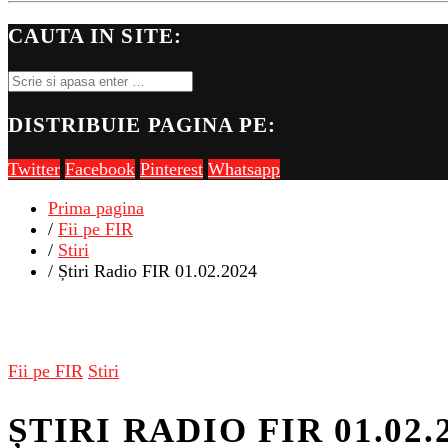
CAUTA IN SITE:
DISTRIBUIE PAGINA PE:
Twitter
Facebook
Pinterest
Whatsapp
Prima pagina
/
Fii pe FIR
/
Stiri
/ Știri Radio FIR 01.02.2024
Fii pe FIR
Stiri
ȘTIRI RADIO FIR 01.02.