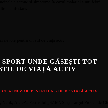
rincipalele semne şi simptome în cazul malariei sunt: febră,
lte manifestări.
E SPORT UNDE GĂSEȘTI TOT
STIL DE VIAȚĂ ACTIV
 CE AI NEVOIE PENTRU UN STIL DE VIAȚĂ ACTIV