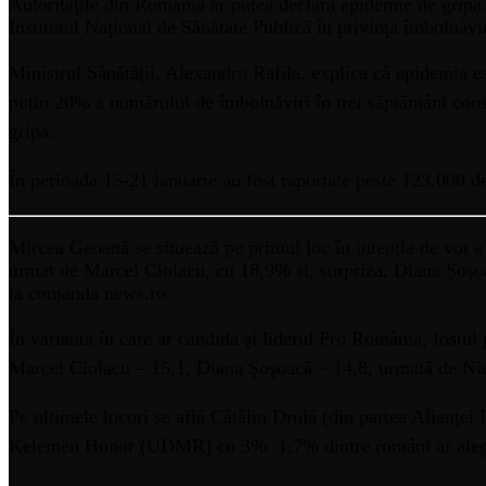
Autorităţile din România ar putea declara epidemie de gripă. 
Institutul Naţional de Sănătate Publică în privinţa îmbolnăvir
Ministrul Sănătății, Alexandru Rafila, explica că epidemia est
puțin 20% a numărului de îmbolnăviri în trei săptămâni cons
gripa.
În perioada 15-21 ianuarie au fost raportate peste 123.000 d
Mircea Geoană se situează pe primul loc în intenția de vot a 
urmat de Marcel Ciolacu, cu 18,9% și, surpriza, Diana Șoșo
la comanda news.ro.
În varianta în care ar candida şi liderul Pro România, fostu
Marcel Ciolacu – 15,1, Diana Şoşoacă – 14,8, urmată de Ni
Pe ultimele locuri se află Cătălin Drulă (din partea Alianţ
Kelemen Hunor (UDMR) cu 3%. 1,7% dintre români ar alege