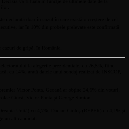
Decizia va fi luată în funcţie de ultimele date de la
ilor.
e declarată doar în cazul în care există o creștere de cel
ecutive, iar în 10% din probele prelevate este confirmată
e cazuri de gripă, în România.
electoratului la alegerile prezidențiale, cu 26,5%, fiind
acă, cu 14%, arată datele unui sondaj realizat de INSCOP,
l premier Victor Ponta, Geoană ar obţine 24,6% din voturi,
colae Ciucă, Victor Ponta şi George Simion.
ei Dreapta Unită) cu 4,7%, Dacian Cioloş (REPER) cu 4,1% şi
 un alt candidat.