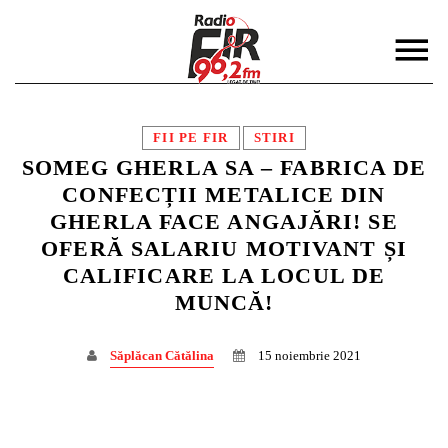
FII PE FIR
STIRI
SOMEG GHERLA SA – FABRICA DE
CONFECȚII METALICE DIN
GHERLA FACE ANGAJĂRI! SE
DISTRIBUIE PAGINA PE:
CAUTA IN SITE:
OFERĂ SALARIU MOTIVANT ȘI
CALIFICARE LA LOCUL DE
MUNCĂ!
Twitter
Săplăcan Cătălina
15 noiembrie 2021
Facebook
Pinterest