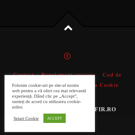
Contact
Regulament concurs
Cod de
conduita profesionala
Politica Cookie
Folosim cookie-uri pe site-ul nostru
web pentru a vă oferi cea mai relevantă
ANPC
experiență. Dând clic pe „Accept”,
sunteți de acord cu utilizarea cookie-
urilor.
COPYRIGHT 2022 RADIOFIR.RO
Setari Cookie
ACCEPT