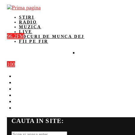
STIRI
RADIO
MUZICA
LIVE
96.2FM
LOCURI DE MUNCA DEJ
FII PE FIR
100
STIRI
RADIO
MUZICA
LIVE
LOCURI DE MUNCA DEJ
FII PE FIR
CAUTA IN SITE: