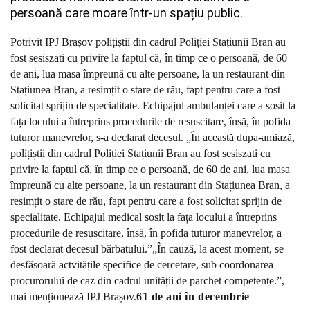
persoană care moare într-un spațiu public.
Potrivit IPJ Brașov polițiștii din cadrul Poliției Stațiunii Bran au
fost sesiszati cu privire la faptul că, în timp ce o persoană, de 60
de ani, lua masa împreună cu alte persoane, la un restaurant din
Stațiunea Bran, a resimțit o stare de rău, fapt pentru care a fost
solicitat sprijin de specialitate. Echipajul ambulanței care a sosit la
fața locului a întreprins procedurile de resuscitare, însă, în pofida
tuturor manevrelor, s-a declarat decesul. „În această dupa-amiază,
polițiștii din cadrul Poliției Stațiunii Bran au fost sesiszati cu
privire la faptul că, în timp ce o persoană, de 60 de ani, lua masa
împreună cu alte persoane, la un restaurant din Stațiunea Bran, a
resimțit o stare de rău, fapt pentru care a fost solicitat sprijin de
specialitate. Echipajul medical sosit la fața locului a întreprins
procedurile de resuscitare, însă, în pofida tuturor manevrelor, a
fost declarat decesul bărbatului.”
„În cauză, la acest moment, se
desfăsoară actvitățile specifice de cercetare, sub coordonarea
procurorului de caz din cadrul unității de parchet competente.”,
mai menționează IPJ Brașov.
61 de ani în decembrie