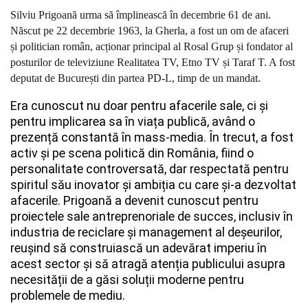
Silviu Prigoană urma să împlinească în decembrie 61 de ani.
Născut pe 22 decembrie 1963, la Gherla, a fost un om de afaceri
și politician român, acționar principal al Rosal Grup și fondator al
posturilor de televiziune Realitatea TV, Etno TV și Taraf T. A fost
deputat de București din partea PD-L, timp de un mandat.
Era cunoscut nu doar pentru afacerile sale, ci și
pentru implicarea sa în viața publică, având o
prezență constantă în mass-media. În trecut, a fost
activ și pe scena politică din România, fiind o
personalitate controversată, dar respectată pentru
spiritul său inovator și ambiția cu care și-a dezvoltat
afacerile. Prigoană a devenit cunoscut pentru
proiectele sale antreprenoriale de succes, inclusiv în
industria de reciclare și management al deșeurilor,
reușind să construiască un adevărat imperiu în
acest sector și să atragă atenția publicului asupra
necesității de a găsi soluții moderne pentru
problemele de mediu.