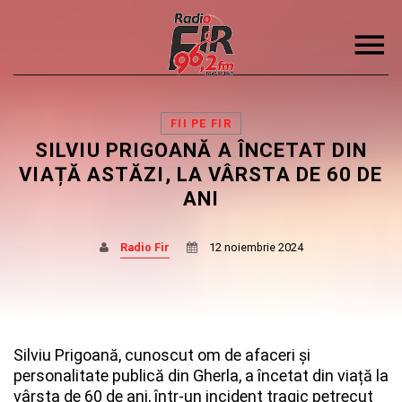
FII PE FIR
SILVIU PRIGOANĂ A ÎNCETAT DIN
VIAȚĂ ASTĂZI, LA VÂRSTA DE 60 DE
ANI
DISTRIBUIE PAGINA PE:
CAUTA IN SITE:
Radio Fir
12 noiembrie 2024
Twitter
Facebook
Silviu Prigoană, cunoscut om de afaceri și
personalitate publică din Gherla, a încetat din viață la
vârsta de 60 de ani, într-un incident tragic petrecut
Pinterest