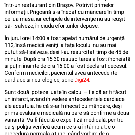
într-un restaurant din Brașov. Potrivit primelor
informații, Prigoană s-a înecat cu mâncare în timp
ce lua masa, iar echipele de intervenție nu au reușit
Whatsapp
să-l salveze, în ciuda eforturilor depuse.
În jurul orei 14:00 a fost apelat numărul de urgență
112, însă medicii veniți la fața locului nu au mai
putut să-l salveze, deși l-au resurcitat timp de 45 de
minute. După ora 15.30 resuscitarea a fost încheiată
și puțin înainte de ora 16.00 a fost declarat decesul.
Conform medicilor, pacientul avea antecedente
cardiace și neurologice, scrie
Digi24
.
Sunt două ipoteze luate în calcul – fie că ar fi făcut
un infarct, având în vedere antecedentele cardiace
ale acestuia, fie că s-ar fi înecat cu mâncare, deși
prima evaluare medicală nu pare să confirme a doua
variantă. Va fi făcută o expertiză medicală, pentru
că și poliția verifică acum ce s-a întâmplat, e o
procedură normală atunci când vorbim de o