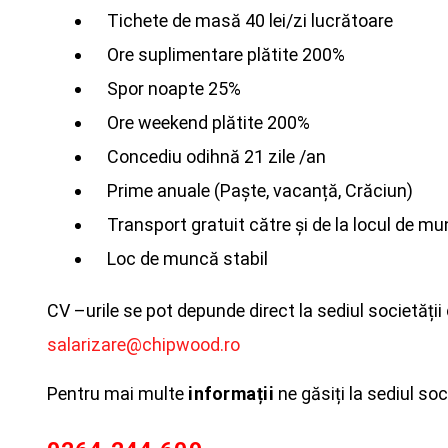
Tichete de masă 40 lei/zi lucrătoare
Ore suplimentare plătite 200%
Spor noapte 25%
Ore weekend plătite 200%
Concediu odihnă 21 zile /an
Prime anuale (Paște, vacanță, Crăciun)
Transport gratuit către și de la locul de m
Loc de muncă stabil
CV –urile se pot depunde direct la sediul societății 
salarizare@chipwood.ro
Pentru mai multe
informații
ne găsiți la sediul so