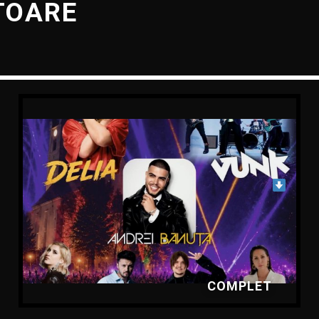
TOARE
ZILELE MUNICIPIULUI DEJ, 10–12 IULIE
2026 – CU DELIA, VUNK, ADDA,
FESTIVALUL „SAMVS” ȘI TÂRGUL
PRODUS DE CLUJ. VEZI PROGRAMUL
COMPLET