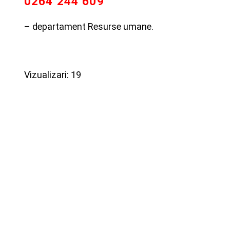
0264 244 609
– departament Resurse umane.
Vizualizari: 19