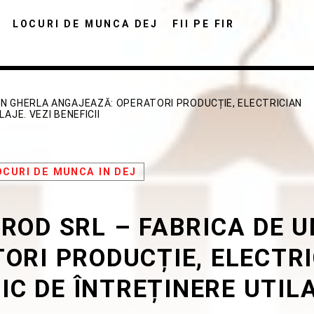
LOCURI DE MUNCA DEJ
FII PE FIR
DIN GHERLA ANGAJEAZĂ: OPERATORI PRODUCȚIE, ELECTRICIAN
AJE. VEZI BENEFICII
OCURI DE MUNCA IN DEJ
DISTRIBUIE PAGINA PE:
CAUTA IN SITE:
PROD SRL – FABRICA DE 
Twitter
Facebook
Pinterest
Whats
RI PRODUCȚIE, ELECTRI
C DE ÎNTREȚINERE UTILA