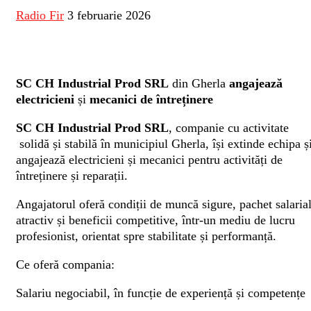
Radio Fir
3 februarie 2026
SC CH Industrial Prod SRL
din Gherla
angajează
electricieni
și
mecanici de întreținere
SC CH Industrial Prod SRL
, companie cu activitate
solidă și stabilă în municipiul Gherla, își extinde echipa ș
angajează electricieni și mecanici pentru activități de
întreținere și reparații.
Angajatorul oferă condiții de muncă sigure, pachet salaria
atractiv și beneficii competitive, într-un mediu de lucru
profesionist, orientat spre stabilitate și performanță.
Ce oferă compania:
Salariu negociabil, în funcție de experiență și competențe