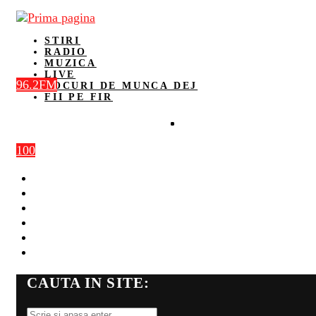
STIRI
RADIO
MUZICA
LIVE
96.2FM
LOCURI DE MUNCA DEJ
FII PE FIR
100
STIRI
RADIO
MUZICA
LIVE
LOCURI DE MUNCA DEJ
FII PE FIR
CAUTA IN SITE: