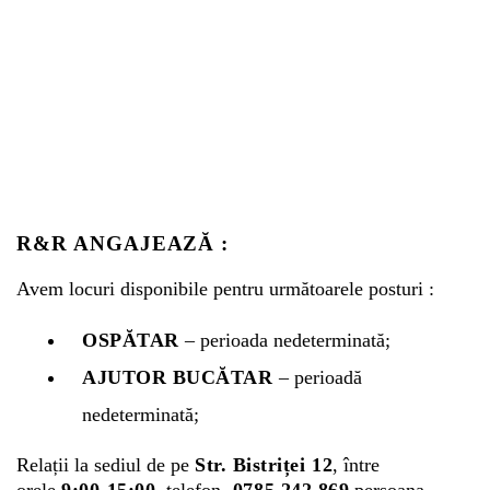
R&R ANGAJEAZĂ :
Avem locuri disponibile pentru următoarele posturi :
OSPĂTAR
– perioada nedeterminată;
AJUTOR BUCĂTAR
– perioadă
nedeterminată;
Relații la sediul de pe
Str. Bistriței 12
, între
orele
9:00-15:00
, telefon
0785 242 869
persoana