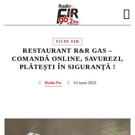
FII PE FIR
RESTAURANT R&R GAS –
COMANDĂ ONLINE, SAVUREZI,
PLĂTEȘTI ÎN SIGURANȚĂ !
DISTRIBUIE PAGINA PE:
CAUTA IN SITE:
Radio Fir
13 iunie 2023
Twitter
Facebook
Pinterest