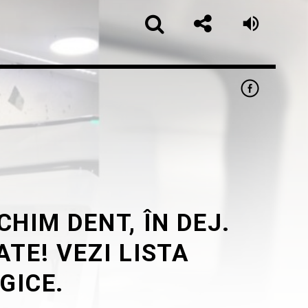
HIM DENT, ÎN DEJ.
app
TE! VEZI LISTA
GICE.