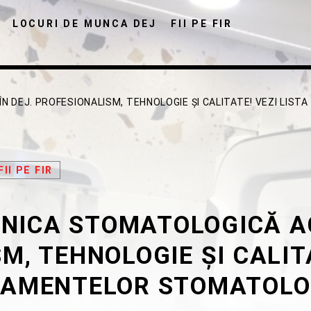
LOCURI DE MUNCA DEJ
FII PE FIR
N DEJ. PROFESIONALISM, TEHNOLOGIE ȘI CALITATE! VEZI LISTA
FII PE FIR
DISTRIBUIE PAGINA PE:
CAUTA IN SITE:
INICA STOMATOLOGICĂ AC
Twitter
Facebook
Pinterest
Whats
M, TEHNOLOGIE ȘI CALITA
AMENTELOR STOMATOLO