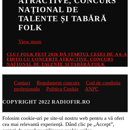
ATRACTIVE, CONCURS
NAȚIONAL DE
TALENTE ȘI TABĂRĂ
FOLK
View more
CLUJ FOLK FEST 2026 DĂ STARTUL CELEI DE-A 6-A
EDIȚII CU CONCERTE ATRACTIVE, CONCURS
NAȚIONAL DE TALENTE ȘI TABĂRĂ FOLK
Contact
Regulament concurs
Cod de conduita
profesionala
Politica Cookie
ANPC
COPYRIGHT 2022 RADIOFIR.RO
Folosim cookie-uri pe site-ul nostru web pentru a vă oferi
cea mai relevantă experiență. Dând clic pe „Accept”,