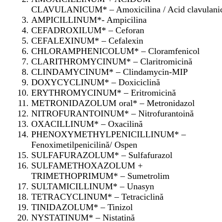
CLAVULANICUM* – Amoxicilina / Acid clavulani
AMPICILLINUM*- Ampicilina
CEFADROXILUM* – Ceforan
CEFALEXINUM* – Cefalexin
CHLORAMPHENICOLUM* – Cloramfenicol
CLARITHROMYCINUM* – Claritromicină
CLINDAMYCINUM* – Clindamycin-MIP
DOXYCYCLINUM* – Doxiciclină
ERYTHROMYCINUM* – Eritromicină
METRONIDAZOLUM oral* – Metronidazol
NITROFURANTOINUM* – Nitrofurantoină
OXACILLINUM* – Oxacilină
PHENOXYMETHYLPENICILLINUM* –
Fenoximetilpenicilină/ Ospen
SULFAFURAZOLUM* – Sulfafurazol
SULFAMETHOXAZOLUM +
TRIMETHOPRIMUM* – Sumetrolim
SULTAMICILLINUM* – Unasyn
TETRACYCLINUM* – Tetraciclină
TINIDAZOLUM* – Tinizol
NYSTATINUM* – Nistatină