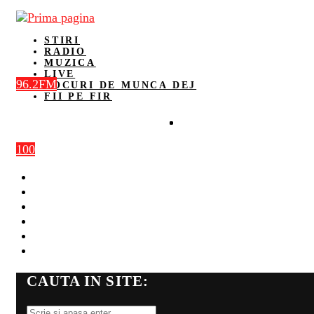
STIRI
RADIO
MUZICA
LIVE
96.2FM
LOCURI DE MUNCA DEJ
FII PE FIR
100
STIRI
RADIO
MUZICA
LIVE
LOCURI DE MUNCA DEJ
FII PE FIR
CAUTA IN SITE: