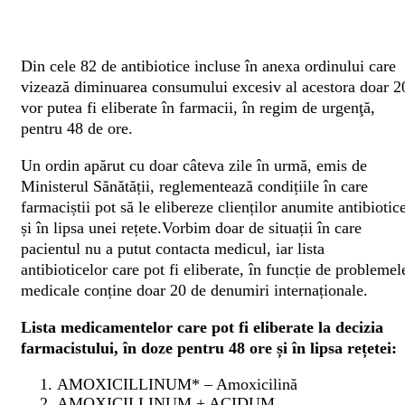
Din cele 82 de antibiotice incluse în anexa ordinului care
vizează diminuarea consumului excesiv al acestora doar 2
vor putea fi eliberate în farmacii, în regim de urgenţă,
pentru 48 de ore.
Un ordin apărut cu doar câteva zile în urmă, emis de
Ministerul Sănătății, reglementează condițiile în care
farmaciștii pot să le elibereze clienților anumite antibiotic
și în lipsa unei rețete.Vorbim doar de situații în care
pacientul nu a putut contacta medicul, iar lista
antibioticelor care pot fi eliberate, în funcție de problemel
medicale conține doar 20 de denumiri internaționale.
Lista medicamentelor care pot fi eliberate la decizia
farmacistului, în doze pentru 48 ore și în lipsa rețetei:
AMOXICILLINUM* – Amoxicilină
AMOXICILLINUM + ACIDUM