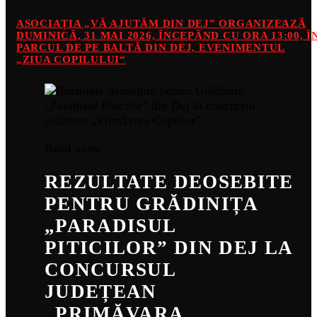
ASOCIAȚIA „VĂ AJUTĂM DIN DEJ” ORGANIZEAZĂ
DUMINICĂ, 31 MAI 2026, ÎNCEPÂND CU ORA 13:00, Î
PARCUL DE PE BALTĂ DIN DEJ, EVENIMENTUL
„ZIUA COPILULUI“
Read more
REZULTATE DEOSEBITE
PENTRU GRĂDINIȚA
„PARADISUL
PITICILOR” DIN DEJ LA
CONCURSUL
JUDEȚEAN
„PRIMĂVARA