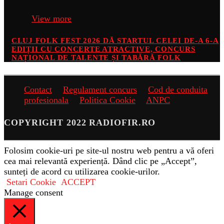
View more
CLUJ FOLK FEST 2026 DĂ STARTUL CELEI DE-A 6-A
EDIȚII CU CONCERTE ATRACTIVE, CONCURS
NAȚIONAL DE TALENTE ȘI TABĂRĂ FOLK
Contact
Regulament concurs
Cod de conduita
profesionala
Politica Cookie
ANPC
COPYRIGHT 2022 RADIOFIR.RO
Folosim cookie-uri pe site-ul nostru web pentru a vă oferi
cea mai relevantă experiență. Dând clic pe „Accept”,
sunteți de acord cu utilizarea cookie-urilor.
Setari Cookie
ACCEPT
Manage consent