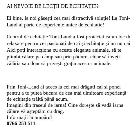
AI NEVOIE DE LECȚII DE ECHITAȚIE?
Ei bine, la noi găsești cea mai distractivă soluție! La Toni-
Land ai parte de experiențe unice de echitație!
Centrul de echitație Toni-Land a fost proiectat ca un loc d
relaxare pentru cei pasionați de cai și echitație și nu numai
Aici poți interacționa cu aceste elegante animale, să te
plimbi călare pe câmp sau prin pădure, chiar să înveți
călăria sau doar să privești grația acestor animale.
Prin Toni-Land ai acces la cei mai drăguți cai și ponei
pentru a te putea bucura de cea mai uimitoare experiență
de echitație trăită până acum.
Imagini din traseul de iarna! Cine dorește să vadă iarna
călare vă așteptăm cu drag.
Informații la numărul
0766 253 511