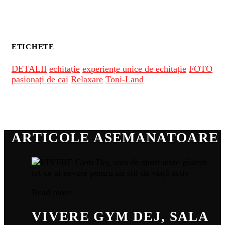
ETICHETE
DETALII
echitație
experiențe unice de echitație
FOTO
pasionați de cai
Relaxare
Toni-Land
ARTICOLE ASEMANATOARE
Read more
VIVERE GYM DEJ, SALA