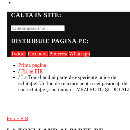
FII PE FIR
CAUTA IN SITE:
DISTRIBUIE PAGINA PE:
Twitter
Facebook
Pinterest
Whatsapp
Prima pagina
/
Fii pe FIR
/ La Toni-Land ai parte de experiențe unice de
echitație! Un loc de relaxare pentru cei pasionați de
cai, echitație și nu numai – VEZI FOTO ȘI DETALI
Fii pe FIR