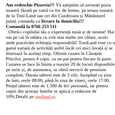
Am redeschis Pizzeria!!!
Vă așteptăm să savurați pizza
noastră făcută pe vatră cu foc de lemne, pe terasa noastră
de la Toni-Land sau cei din Cuzdrioara și Mănăsturel
puteți comanda cu
livrare la domiciliu!!!
Comandă la 0766 253 511
Oferă-i copilului tău o experiență nouă și de neuitat! Hai
sus pe cai în tabăra cu cele mai multe ore călare, acolo
unde practicăm echitația responsabilă! ToniLand vine cu o
gamă variată de activități astfel încât cei mici învață și se
distrează în același timp. Oferim cazare în Căsuțele
Piticilor, pentru 4 copii, cu un pat pentru fiecare în parte.
Cazarea se face în limita a maxim 20 de locuri disponibile
pe serie și, de asemenea, se oferă servicii de pensiune
completă. Durata taberei este de 5 zile, începând cu ziua
de luni, orele 08:00, până în ziua de vineri, orele 17:00.
Prețul taberei este de 1.500 de lei/ persoană, iar pentru
copiii din aceeași familie se aplică o reducere de
10%.Detalii pe
toniland.ro