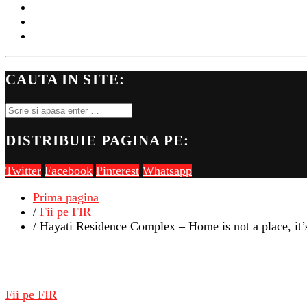
LIVE
LOCURI DE MUNCA DEJ
FII PE FIR
CAUTA IN SITE:
DISTRIBUIE PAGINA PE:
Twitter
Facebook
Pinterest
Whatsapp
Prima pagina
/
Fii pe FIR
/ Hayati Residence Complex – Home is not a place, it’
Fii pe FIR