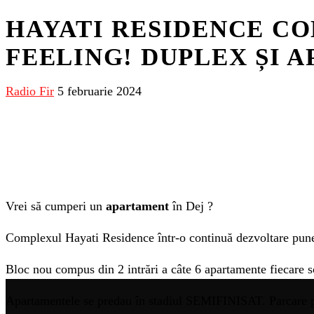
HAYATI RESIDENCE COM
FEELING! DUPLEX ȘI 
Radio Fir
5 februarie 2024
Vrei să cumperi un
apartament
în Dej ?
Complexul Hayati Residence într-o continuă dezvoltare pune
Bloc nou compus din 2 intrări a câte 6 apartamente fiecare s
Apartamentele se predau în stadiul SEMIFINISAT. Parcare pri