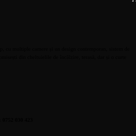
p, cu multiple camere și un design contemporan, sistem de
misești din cheltuielile de încălzire, terasă, dar și o curte
: 0752 030 423