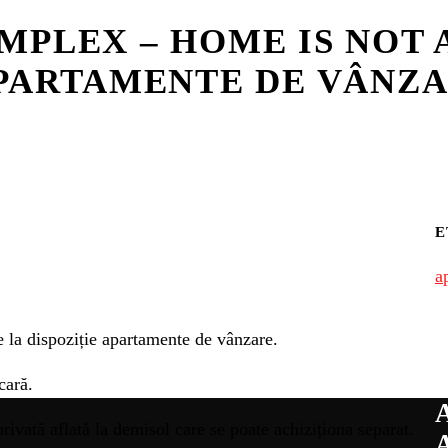
PLEX – HOME IS NOT A 
APARTAMENTE DE VÂNZA
E
a
 la dispoziție apartamente de vânzare.
cară.
vată aflată la demisol care se poate achiziționa separat.