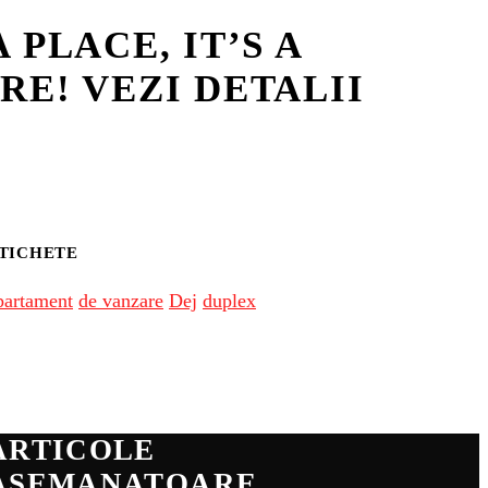
PLACE, IT’S A
RE! VEZI DETALII
TICHETE
partament
de vanzare
Dej
duplex
ARTICOLE
ASEMANATOARE