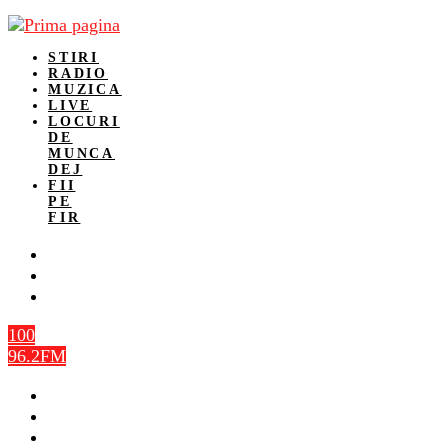
STIRI
RADIO
MUZICA
LIVE
LOCURI
DE
MUNCA
DEJ
FII
PE
FIR
100
96.2FM
STIRI
RADIO
MUZICA