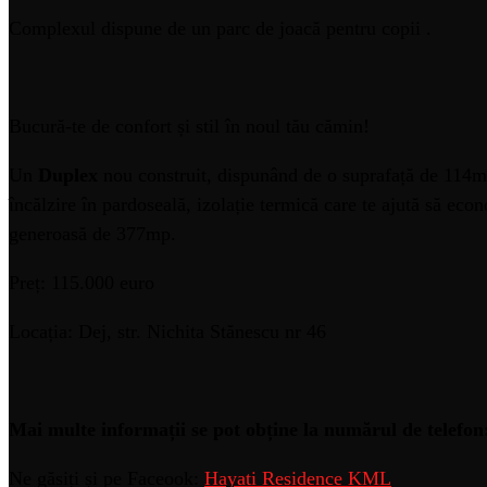
Complexul dispune de un parc de joacă pentru copii .
Bucură-te de confort și stil în noul tău cămin!
Un
Duplex
nou construit, dispunând de o suprafață de 114m
încălzire în pardoseală, izolație termică care te ajută să econo
generoasă de 377mp.
Preț: 115.000 euro
Locația: Dej, str. Nichita Stănescu nr 46
Mai multe informații se pot obține la numărul de telefon
Ne găsiți și pe Faceook:
Hayati Residence KML