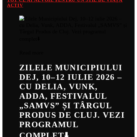
TOT CE AI NEVOIE PENTRU UN STIL DE VIAȚĂ
ACTIV
Read more
ZILELE MUNICIPIULUI
DEJ, 10–12 IULIE 2026 –
CU DELIA, VUNK,
ADDA, FESTIVALUL
„SAMVS” ȘI TÂRGUL
PRODUS DE CLUJ. VEZI
PROGRAMUL
COMPLET⬇️