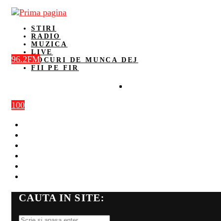
STIRI
RADIO
MUZICA
LIVE
96.2FM
LOCURI DE MUNCA DEJ
FII PE FIR
100
STIRI
RADIO
MUZICA
LIVE
LOCURI DE MUNCA DEJ
FII PE FIR
CAUTA IN SITE: