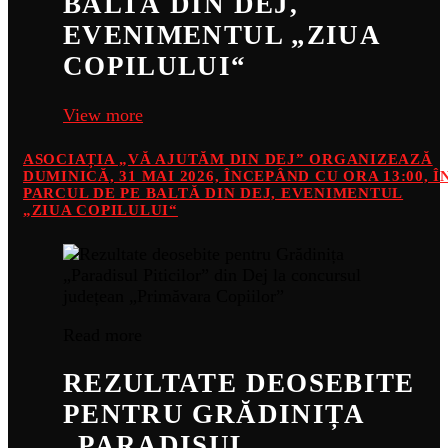
BALTĂ DIN DEJ,
EVENIMENTUL „ZIUA
COPILULUI“
View more
ASOCIAȚIA „VĂ AJUTĂM DIN DEJ” ORGANIZEAZĂ
DUMINICĂ, 31 MAI 2026, ÎNCEPÂND CU ORA 13:00, Î
PARCUL DE PE BALTĂ DIN DEJ, EVENIMENTUL
„ZIUA COPILULUI“
Read more
REZULTATE DEOSEBITE
PENTRU GRĂDINIȚA
„PARADISUL