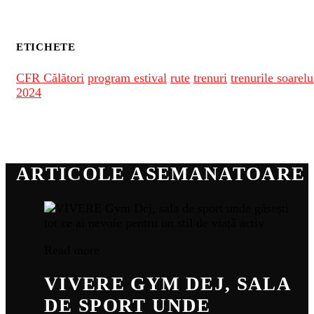
ETICHETE
CFR Călători
program estival
rute
trenuri
trenurile soarelu
2024
ARTICOLE ASEMANATOARE
Read more
VIVERE GYM DEJ, SALA
DE SPORT UNDE