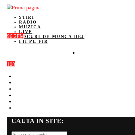
STIRI
RADIO
MUZICA
LIVE
96.2FM
LOCURI DE MUNCA DEJ
FII PE FIR
100
STIRI
RADIO
MUZICA
LIVE
LOCURI DE MUNCA DEJ
FII PE FIR
CAUTA IN SITE: