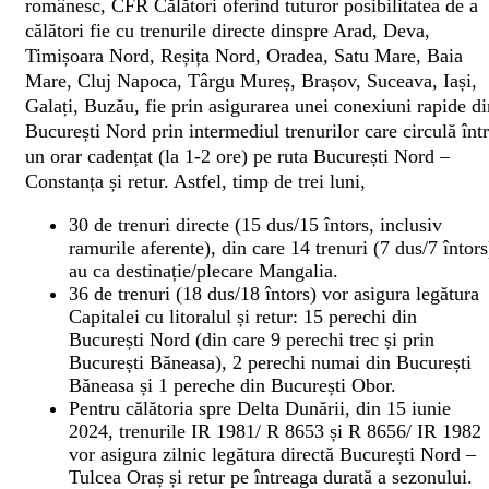
românesc, CFR Călători oferind tuturor posibilitatea de a
călători fie cu trenurile directe dinspre Arad, Deva,
Timișoara Nord, Reșița Nord, Oradea, Satu Mare, Baia
Mare, Cluj Napoca, Târgu Mureș, Brașov, Suceava, Iași,
Galați, Buzău, fie prin asigurarea unei conexiuni rapide di
București Nord prin intermediul trenurilor care circulă într
un orar cadențat (la 1-2 ore) pe ruta București Nord –
Constanța și retur. Astfel, timp de trei luni,
30 de trenuri directe (15 dus/15 întors, inclusiv
ramurile aferente), din care 14 trenuri (7 dus/7 întors
au ca destinație/plecare Mangalia.
36 de trenuri (18 dus/18 întors) vor asigura legătura
Capitalei cu litoralul și retur: 15 perechi din
București Nord (din care 9 perechi trec și prin
București Băneasa), 2 perechi numai din București
Băneasa și 1 pereche din București Obor.
Pentru călătoria spre Delta Dunării, din 15 iunie
2024, trenurile IR 1981/ R 8653 și R 8656/ IR 1982
vor asigura zilnic legătura directă București Nord –
Tulcea Oraș și retur pe întreaga durată a sezonului.