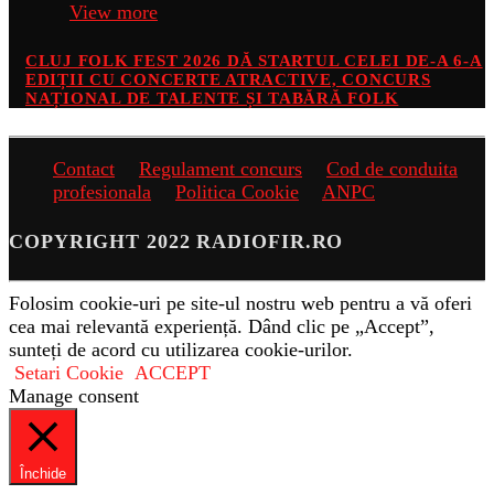
View more
CLUJ FOLK FEST 2026 DĂ STARTUL CELEI DE-A 6-A
EDIȚII CU CONCERTE ATRACTIVE, CONCURS
NAȚIONAL DE TALENTE ȘI TABĂRĂ FOLK
Contact
Regulament concurs
Cod de conduita
profesionala
Politica Cookie
ANPC
COPYRIGHT 2022 RADIOFIR.RO
Folosim cookie-uri pe site-ul nostru web pentru a vă oferi
cea mai relevantă experiență. Dând clic pe „Accept”,
sunteți de acord cu utilizarea cookie-urilor.
Setari Cookie
ACCEPT
Manage consent
Închide