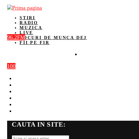
STIRI
RADIO
MUZICA
LIVE
96.2FM
LOCURI DE MUNCA DEJ
FII PE FIR
100
STIRI
RADIO
MUZICA
LIVE
LOCURI DE MUNCA DEJ
FII PE FIR
CAUTA IN SITE: