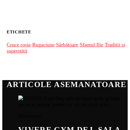
ETICHETE
Cruce roșie
Rugaciune
Sărbătoare
Sfantul Ilie
Traditii si
superstitii
ARTICOLE ASEMANATOARE
Read more
VIVERE GYM DEJ, SALA