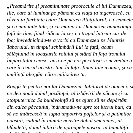
„Preamărite și preaminunate proorocule al lui Dumnezeu,
Ilie, care ai luminat pe pământ cu viața ta îngerească, cu
râvna ta fierbinte către Dumnezeu Atotțiitorul, cu semnele
și cu minunile tale, și cu marea lui Dumnezeu bunăvoință
față de tine, fiind ridicat la cer cu trupul într-un car de
foc; învrednicindu-te a vorbi cu Dumnezeu pe Muntele
Taborului, în timpul schimbării Lui la față, acum
sălășluind în locașurile raiului și stând în fața tronului
Împăratului ceresc, auzi-ne pe noi păcătoșii și nevrednicii
care în ceasul acesta stăm în fața sfintei tale icoane, și cu
umilință alergăm către mijlocirea ta.
Roagă-te pentru noi lui Dumnezeu, Iubitorul de oameni, s
ne dea nouă duhul pocăinței, al izbăvirii de păcate și cu
atotputernica Sa bunăvoință să ne ajute să ne depărtăm
din calea păcatului, îndrumâdu-ne spre tot lucrul bun; ca
să ne întărească în lupta împotriva poftelor și a patimilor
noastre, sădind în inimile noastre duhul smereniei, al
blândeții, duhul iubirii de aproapele nostru, al bunătății,