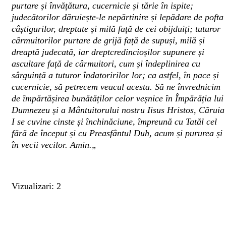
purtare și învățătura, cucernicie și tărie în ispite;
judecătorilor dăruiește-le nepărtinire și lepădare de pofta
câștigurilor, dreptate și milă față de cei obijduiți; tuturor
cârmuitorilor purtare de grijă față de supuși, milă și
dreaptă judecată, iar dreptcredincioșilor supunere și
ascultare față de cârmuitori, cum și îndeplinirea cu
sârguință a tuturor îndatoririlor lor; ca astfel, în pace și
cucernicie, să petrecem veacul acesta. Să ne învrednicim
de împărtășirea bunătăților celor veșnice în Împărăția lui
Dumnezeu și a Mântuitorului nostru Iisus Hristos, Căruia
I se cuvine cinste și închinăciune, împreună cu Tatăl cel
fără de început și cu Preasfântul Duh, acum și pururea și
în vecii vecilor. Amin.„
Vizualizari: 2