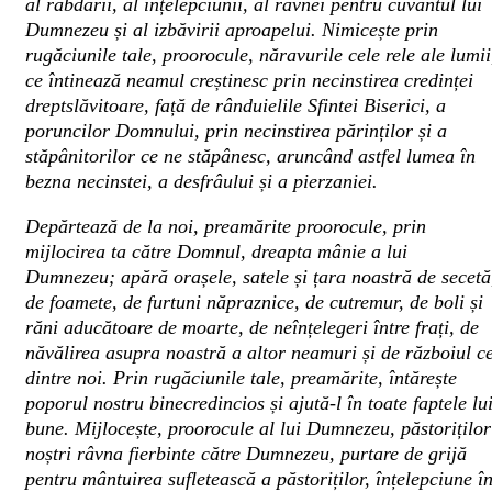
al răbdării, al înțelepciunii, al râvnei pentru cuvântul lui
Dumnezeu și al izbăvirii aproapelui. Nimicește prin
rugăciunile tale, proorocule, năravurile cele rele ale lumii
ce întinează neamul creștinesc prin necinstirea credinței
dreptslăvitoare, față de rânduielile Sfintei Biserici, a
poruncilor Domnului, prin necinstirea părinților și a
stăpânitorilor ce ne stăpânesc, aruncând astfel lumea în
bezna necinstei, a desfrâului și a pierzaniei.
Depărtează de la noi, preamărite proorocule, prin
mijlocirea ta către Domnul, dreapta mânie a lui
Dumnezeu; apără orașele, satele și țara noastră de secetă
de foamete, de furtuni năpraznice, de cutremur, de boli și
răni aducătoare de moarte, de neînțelegeri între frați, de
năvălirea asupra noastră a altor neamuri și de războiul ce
dintre noi. Prin rugăciunile tale, preamărite, întărește
poporul nostru binecredincios și ajută-l în toate faptele lu
bune. Mijlocește, proorocule al lui Dumnezeu, păstoriților
noștri râvna fierbinte către Dumnezeu, purtare de grijă
pentru mântuirea sufletească a păstoriților, înțelepciune î