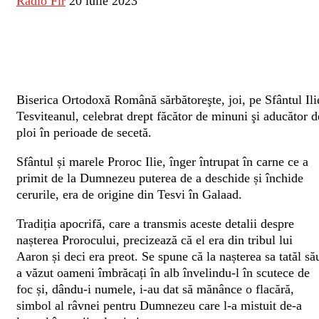
Radio Fir
20 iulie 2023
Biserica Ortodoxă Română sărbătoreşte, joi, pe Sfântul Ili
Tesviteanul, celebrat drept făcător de minuni şi aducător d
ploi în perioade de secetă.
Sfântul și marele Proroc Ilie, înger întrupat în carne ce a
primit de la Dumnezeu puterea de a deschide și închide
cerurile, era de origine din Tesvi în Galaad.
Tradiția apocrifă, care a transmis aceste detalii despre
nașterea Prorocului, precizează că el era din tribul lui
Aaron și deci era preot. Se spune că la nașterea sa tatăl să
a văzut oameni îmbrăcați în alb învelindu-l în scutece de
foc și, dându-i numele, i-au dat să mănânce o flacără,
simbol al râvnei pentru Dumnezeu care l-a mistuit de-a