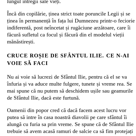
lungul întregii sale vieți.
Încă din copilărie, ținea strict toate poruncile Legii și se
ținea în permanență în fața lui Dumnezeu printr-o feciorie
indiferentă, post neîncetat și rugăciune arzătoare, care îi
făcură sufletul ca focul și
făcură din el modelul vieții
mănăstirești.
CRUCE ROȘIE DE SFÂNTUL ILIE. CE N-AI
VOIE SĂ FACI
Nu ai voie să lucrezi de Sfântul Ilie, pentru că el se va
înfuria și va aduce multe fulgere, tunete și vreme rea. Se
mai spune că nu putem să deschidem ușile sau geamurile
de Sfântul Ilie, dacă este furtună.
Oamenii din popor cred că dacă facem acest lucru vor
putea să intre în casa noastră diavolii pe care sfântul îi
alungă cu furia sa prin vreme. Se spune că de Sfântul Ilie
trebuie să avem acasă ramuri de salcie ca să fim protejați