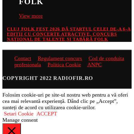
FOLK
View more
CLUJ FOLK FEST 2026 DĂ STARTUL CELEI DE-A 6-A
EDIȚII CU CONCERTE ATRACTIVE, CONCURS
NAȚIONAL DE TALENTE ȘI TABĂRĂ FOLK
Contact
Regulament concurs
Cod de conduita
profesionala
Politica Cookie
ANPC
COPYRIGHT 2022 RADIOFIR.RO
Folosim cookie-uri pe site-ul nostru web pentru a vă oferi
cea mai relevantă experiență. Dând clic pe „Accept”,
sunteți de acord cu utilizarea cookie-urilor.
Setari Cookie
ACCEPT
Manage consent