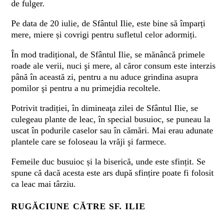
de fulger.
Pe data de 20 iulie, de Sfântul Ilie, este bine să împarți
mere, miere și covrigi pentru sufletul celor adormiți.
În mod tradițional, de Sfântul Ilie, se mănâncă primele
roade ale verii, nuci şi mere, al căror consum este interzis
până în această zi, pentru a nu aduce grindina asupra
pomilor şi pentru a nu primejdia recoltele.
Potrivit tradiției, în dimineaţa zilei de Sfântul Ilie, se
culegeau plante de leac, în special busuioc, se puneau la
uscat în podurile caselor sau în cămări. Mai erau adunate
plantele care se foloseau la vrăji şi farmece.
Femeile duc busuioc și la biserică, unde este sfințit. Se
spune că dacă acesta este ars după sfințire poate fi folosit
ca leac mai târziu.
RUGĂCIUNE CĂTRE SF. ILIE