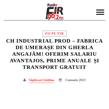
FII PE FIR
CH INDUSTRIAL PROD – FABRICA
DE UMERAȘE DIN GHERLA
ANGAJĂM! OFERIM SALARIU
DISTRIBUIE PAGINA PE:
CAUTA IN SITE:
AVANTAJOS, PRIME ANUALE ȘI
TRANSPORT GRATUIT
Twitter
Săplăcan Cătălina
3 ianuarie 2023
Facebook
Pinterest