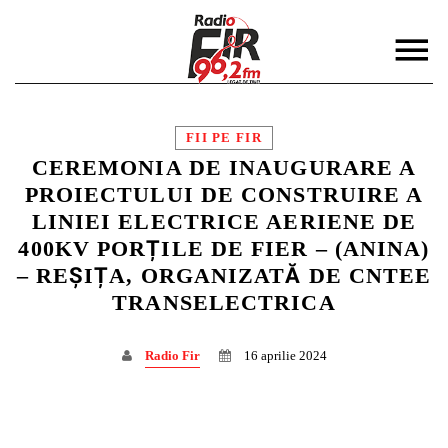
FII PE FIR
CEREMONIA DE INAUGURARE A
PROIECTULUI DE CONSTRUIRE A
LINIEI ELECTRICE AERIENE DE
DISTRIBUIE PAGINA PE:
CAUTA IN SITE:
400KV PORȚILE DE FIER – (ANINA)
– REȘIȚA, ORGANIZATĂ DE CNTEE
TRANSELECTRICA
Twitter
Radio Fir
16 aprilie 2024
Facebook
Pinterest