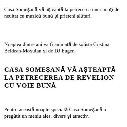
Casa Someşană vă aşteaptă la petrecerea unei nopţi de
neuitat cu muzică bună şi prieteni alături.
Whatsapp
Noaptea dintre ani va fi animată de solista Cristina
Beldean-Moşuţan şi de DJ Eugen.
CASA SOMEŞANĂ VĂ AŞTEAPTĂ
LA PETRECEREA DE REVELION
CU VOIE BUNĂ
Pentru această noapte specială Casa Someşană a
pregătit un meniu ales, divers şi atractiv.