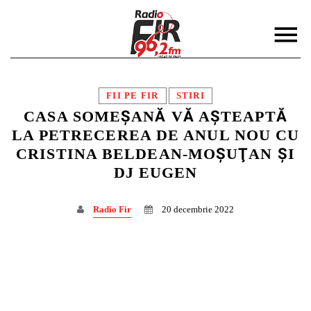
FII PE FIR
STIRI
CASA SOMEŞANĂ VĂ AŞTEAPTĂ
LA PETRECEREA DE ANUL NOU CU
CRISTINA BELDEAN-MOŞUŢAN ŞI
DISTRIBUIE PAGINA PE:
CAUTA IN SITE:
DJ EUGEN
Radio Fir
20 decembrie 2022
Twitter
Facebook
Pinterest