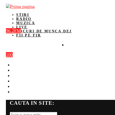
STIRI
RADIO
MUZICA
LIVE
96.2FM
LOCURI DE MUNCA DEJ
FII PE FIR
100
STIRI
RADIO
MUZICA
LIVE
LOCURI DE MUNCA DEJ
FII PE FIR
CAUTA IN SITE: