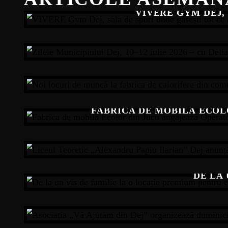
VIVERE GYM DEJ, 
ZILELE MUNICIPIULUI DEJ, 10–12 IUL
FABRICA DE MOBILĂ ECOLO
LICEUL TEORETIC „ALEXANDRU PAPI
DE LA
ASOCIAȚIA „VĂ AJUTĂM DIN DEJ