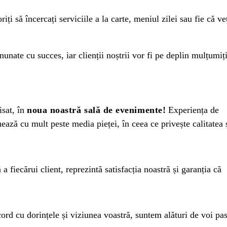
i să încercați serviciile a la carte, meniul zilei sau fie că ve
nate cu succes, iar clienții noștrii vor fi pe deplin mulțumiți
isat, în
noua noastră sală de evenimente!
Experiența de
ează cu mult peste media pieței, în ceea ce privește calitatea 
 fiecărui client, reprezintă satisfacția noastră și garanția că
cord cu dorințele și viziunea voastră, suntem alături de voi pa