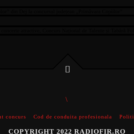
RĂDINIȚA „PARADISUL PITICILOR” DIN DEJ
ELEI DE-A 6-A EDIȚII CU CONCERTE ATRACTI
t concurs
Cod de conduita profesionala
Polit
COPYRIGHT 2022 RADIOFIR.RO