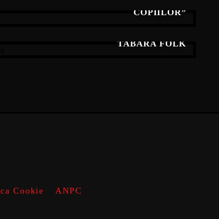
 LA CONCURSUL JUDEȚEAN „PRIMĂVARA
COPIILOR”
VE, CONCURS NAȚIONAL DE TALENTE ȘI
TABĂRĂ FOLK
ica Cookie
ANPC