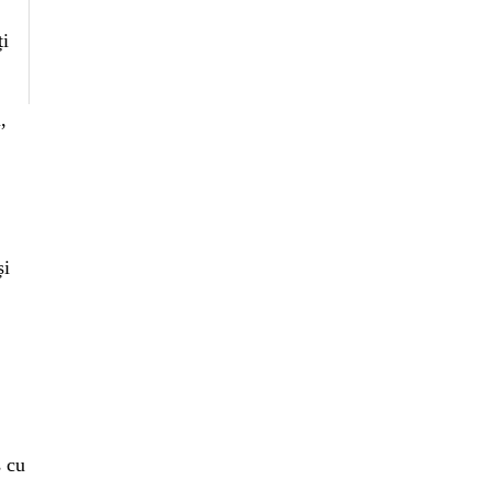
ți
,
și
s cu