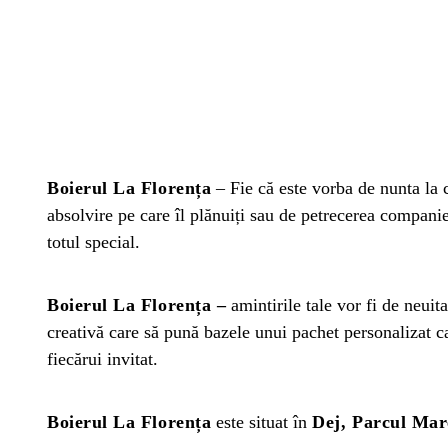
Boierul La Florența
– Fie că este vorba de nunta la c
absolvire pe care îl plănuiți sau de petrecerea companiei
totul special.
Boierul La Florența –
amintirile tale vor fi de neui
creativă care să pună bazele unui pachet personalizat ca
fiecărui invitat.
Boierul La Florența
este situat în
Dej, Parcul Mare