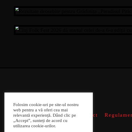
REZULTATE DEOSEBITE PENTRU G
CLUJ FOLK FEST 2026 DĂ STARTUL C
Folosim cookie-uri pe site-ul nostru
web pentru a vă oferi cea mai
Contact
Regulamen
relevantă experiență. Dând clic pe
„Accept”, sunteți de acord cu
utilizarea cookie-urilor.