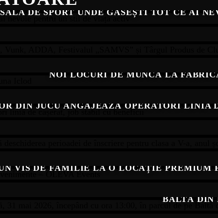
SALA DE SPORT UNDE GĂSEȘTI TOT CE AI NE
IE 2026 – CU DELIA, VUNK, ADDA, FESTIVALU
NOI LOCURI DE MUNCĂ LA FABRIC
R DIN JUCU ANGAJEAZĂ OPERATORI LINIA DE
U ILARIAN” DEJ ANUNȚĂ DESCHIDEREA PERI
 UN VIS DE FAMILIE LA O LOCAȚIE PREMIUM
” ORGANIZEAZĂ DUMINICĂ, 31 MAI 2026, ÎNC
BALTĂ DIN