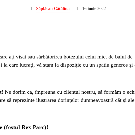
Săplăcan Cătălina
16 iunie 2022
are ați visat sau sărbătorirea botezului celui mic, de balul de
 la care lucrați, vă stam la dispoziție cu un spatiu generos și
tat! Ne dorim ca, împreuna cu clientul nostru, să formăm o ech
re să reprezinte ilustrarea dorințelor dumneavoastră cât și ale
 (fostul Rex Parc)!