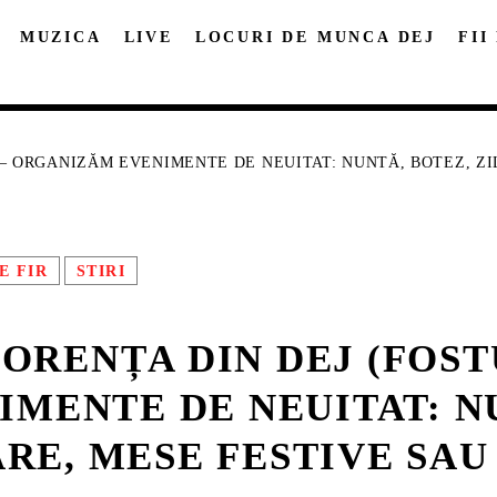
MUZICA
LIVE
LOCURI DE MUNCA DEJ
FII
) – ORGANIZĂM EVENIMENTE DE NEUITAT: NUNTĂ, BOTEZ, ZI
PE FIR
STIRI
DISTRIBUIE PAGINA PE:
CAUTA IN SITE:
ORENȚA DIN DEJ (FOST
Twitter
Facebook
Pinterest
Whatsap
MENTE DE NEUITAT: NU
RE, MESE FESTIVE SA