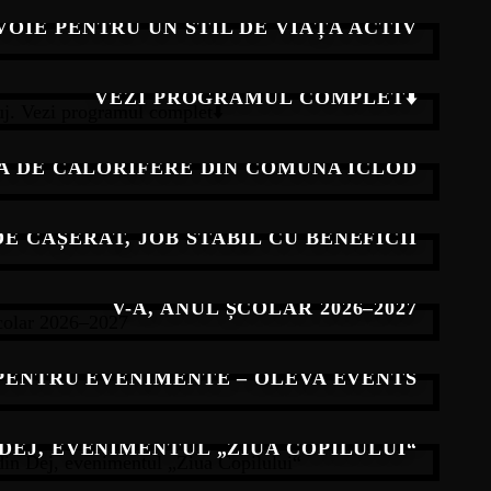
VOIE PENTRU UN STIL DE VIAȚĂ ACTIV
L „SAMVS” ȘI TÂRGUL PRODUS DE CLUJ.
VEZI PROGRAMUL COMPLET⬇️
A DE CALORIFERE DIN COMUNA ICLOD
 CAȘERAT, JOB STABIL CU BENEFICII
OADEI DE ÎNSCRIERE PENTRU CLASA A
V-A, ANUL ȘCOLAR 2026–2027
 PENTRU EVENIMENTE – OLEVA EVENTS
EPÂND CU ORA 13:00, ÎN PARCUL DE PE
 DEJ, EVENIMENTUL „ZIUA COPILULUI“