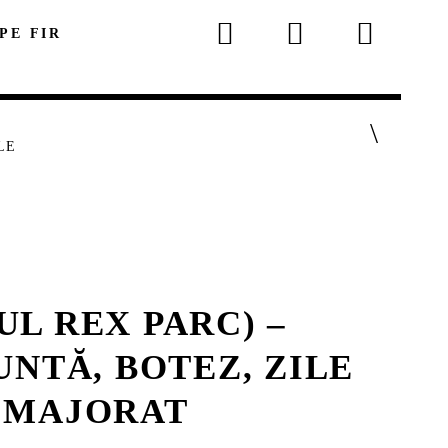
 PE FIR
LE
UL REX PARC) –
p
NTĂ, BOTEZ, ZILE
U MAJORAT