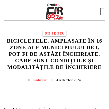
FII PE FIR
BICICLETELE, AMPLASATE ÎN 16
ZONE ALE MUNICIPIULUI DEJ,
POT FI DE ASTĂZI ÎNCHIRIATE.
DISTRIBUIE PAGINA PE:
CAUTA IN SITE:
CARE SUNT CONDIȚIILE ȘI
MODALITĂȚILE DE ÎNCHIRIERE
Twitter
Radio Fir
4 septembrie 2024
Facebook
Pinterest