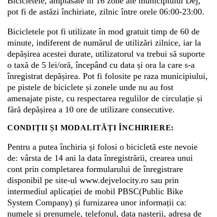
Bicicletele, amplasate în 16 zone ale municipiului Dej,
pot fi de astăzi închiriate, zilnic între orele 06:00-23:00.
Whatsapp
Bicicletele pot fi utilizate în mod gratuit timp de 60 de
minute, indiferent de numărul de utilizări zilnice, iar la
depășirea acestei durate, utilizatorul va trebui să suporte
o taxă de 5 lei/oră, începând cu data și ora la care s-a
înregistrat depășirea. Pot fi folosite pe raza municipiului,
pe pistele de biciclete și zonele unde nu au fost
amenajate piste, cu respectarea regulilor de circulație și
fără depășirea a 10 ore de utilizare consecutive.
CONDIȚII ȘI MODALITĂȚI ÎNCHIRIERE:
Pentru a putea închiria și folosi o bicicletă este nevoie
de: vârsta de 14 ani la data înregistrării, crearea unui
cont prin completarea formularului de înregistrare
disponibil pe site-ul www.dejvelocity.ro sau prin
intermediul aplicației de mobil PBSC(Public Bike
System Company) și furnizarea unor informații ca:
numele și prenumele, telefonul, data nașterii, adresa de